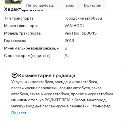
Петропавловск
Тараз
Туркестан
Характеристики
Тип транспорта
Городские автобусы
Марка транспорта
VAN HOOL
Модель транспорта
Van Hool 3B0045
Год выпуска
2013
Минимальное время заказа, ч
3
С оператором(водитель)
Да
Комментарий продавца
Услуги микроавтобуса, аренда микроавтобуса,
пассажирские перевозки, аренда автобуса, заказ
автобуса, заказ микроавтобуса, прокат микроавтобуса
минивэн с только ВОДИТЕЛЕМ. • Город, межгород,
международные пассажирские перевозки. • трансфер
(встречи/проводы с аэропортов и вокзалов), в том числе
Показать
иностранных делегаций, деловых партнеров, •
междугородние и международные пассажирские