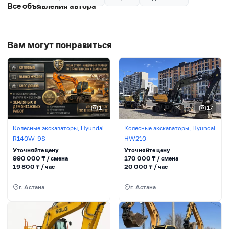
водоснабжения и канализации, тепловые сети,
Все объявления автора
электросети) — ПОД КЛЮЧ*
Вам могут понравиться
1
17
Колесные экскаваторы, Hyundai
Колесные экскаваторы, Hyundai
R140W-9S
HW210
Уточняйте цену
Уточняйте цену
990 000
₸ / сменa
170 000
₸ / сменa
19 800
₸ / час
20 000
₸ / час
г. Астана
г. Астана