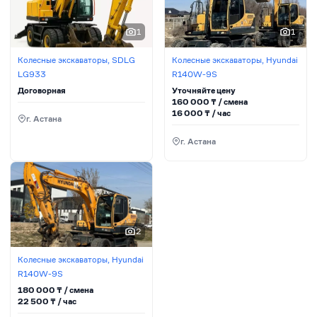
1
1
Колесные экскаваторы, SDLG
Колесные экскаваторы, Hyundai
LG933
R140W-9S
Договорная
Уточняйте цену
160 000
₸ / сменa
16 000
₸ / час
г. Астана
г. Астана
2
Колесные экскаваторы, Hyundai
R140W-9S
180 000
₸ / сменa
22 500
₸ / час