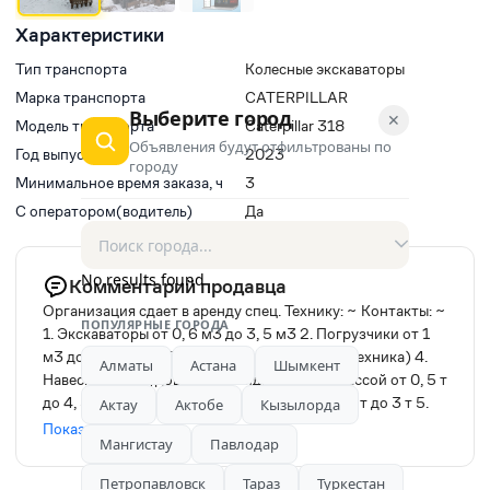
Характеристики
Тип транспорта
Колесные экскаваторы
Марка транспорта
CATERPILLAR
Выберите город
✕
Модель транспорта
Caterpillar 318
Объявления будут отфильтрованы по
Год выпуска
2023
городу
Минимальное время заказа, ч
3
С оператором(водитель)
Да
No results found
Комментарий продавца
Организация сдает в аренду спец. Технику: ~ Контакты: ~
ПОПУЛЯРНЫЕ ГОРОДА
1. Экскаваторы от 0, 6 м3 до 3, 5 м3 2. Погрузчики от 1
м3 до 5 м3 3. ДСТ (дорожно строительная техника) 4.
Алматы
Астана
Шымкент
Навесное оборудование: — гидромолоты массой от 0, 5 т
до 4, 5 т — вибропогружатели массой от 1, 5 т до 3 т 5.
Актау
Актобе
Кызылорда
Ямобуры диаметром от 80 мм. До 300 мм. * А так же
Показать
Мангистау
Павлодар
выполняет объемы по земельным работам, дорожно-
строительным работам, СМР (наружные сети
Петропавловск
Тараз
Туркестан