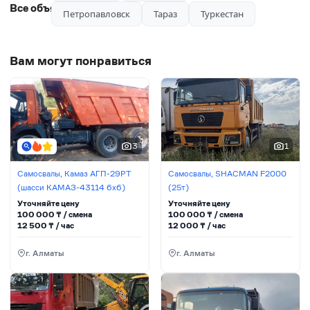
качественно. 24/7 на связи.
Все объявления автора
Петропавловск
Тараз
Туркестан
Вам могут понравиться
3
1
Самосвалы, Камаз АГП-29РТ
Самосвалы, SHACMAN F2000
(шасси KАМАЗ-43114 6x6)
(25т)
Уточняйте цену
Уточняйте цену
100 000
₸ / сменa
100 000
₸ / сменa
12 500
₸ / час
12 000
₸ / час
г. Алматы
г. Алматы