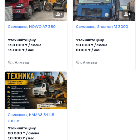
1
1
Самосвалы, HOWO A7 380
Самосвалы, Shacman М 3000
Уточняйте цену
Уточняйте цену
150 000
₸ / сменa
90 000
₸ / сменa
15 000
₸ / час
8 000
₸ / час
г. Алматы
г. Алматы
1
Самосвалы, КАМАЗ 54115-
010-15
Уточняйте цену
80 000
₸ / сменa
10 000
₸ / час