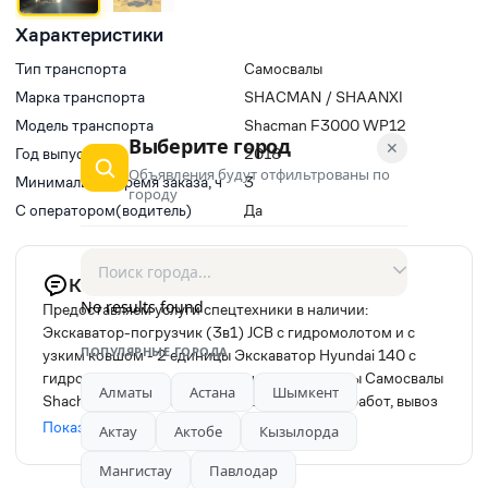
Характеристики
Тип транспорта
Самосвалы
Марка транспорта
SHACMAN / SHAANXI
Модель транспорта
Shacman F3000 WP12
Выберите город
✕
Год выпуска
2018
Объявления будут отфильтрованы по
Минимальное время заказа, ч
3
городу
С оператором(водитель)
Да
Комментарий продавца
No results found
Предоставляем услуги спецтехники в наличии:
Экскаватор-погрузчик (3в1) JCB с гидромолотом и с
ПОПУЛЯРНЫЕ ГОРОДА
узким ковшом - 2 единицы Экскаватор Hyundai 140 с
гидромолотом и с узким ковшом - 2 единицы Самосвалы
Алматы
Астана
Шымкент
Shachman - 4 единицы Все виды земельных работ, вывоз
мусора, снос зданий и сооружений разработка
Показать
Актау
Актобе
Кызылорда
котлованов, вывоз инертных материалов. Наличная и
безналичная оплата. Можно и с НДС. Работаем быстро и
Мангистау
Павлодар