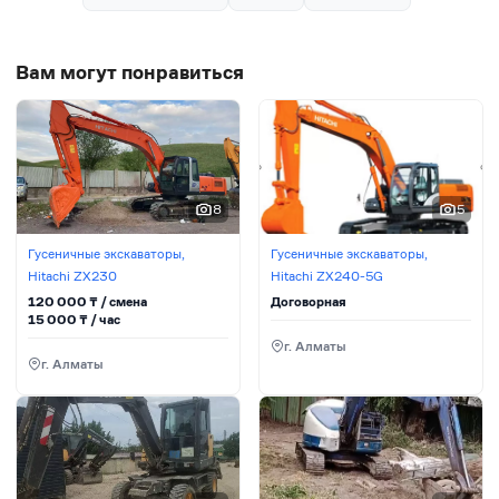
Вам могут понравиться
8
5
Гусеничные экскаваторы,
Гусеничные экскаваторы,
Hitachi ZX230
Hitachi ZX240-5G
120 000
₸ / сменa
Договорная
15 000
₸ / час
г. Алматы
г. Алматы