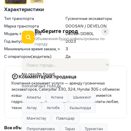
Характеристики
Тип транспорта
Гусеничные экскаваторы
Марка транспорта
DOOSAN / DEVELON
Выберите город
✕
Модель транспорта
Doosan DD80L
Объявления будут отфильтрованы по
Год выпуска
2023
городу
Минимальное время заказа, ч
3
С оператором(водитель)
Да
No results found
Комментарий продавца
Компания оказывает услуги — аренду гусеничных
ПОПУЛЯРНЫЕ ГОРОДА
экскаваторов, Caterpillar 330, 324, Hyndai 305 с объемом
ковшей от 1.5 до 2.0 куба., а также в наличии имеется
Алматы
Астана
Шымкент
гидромолот. Работа по Казахстану, форма оплаты любая,
техника в отличном состоянии!
Актау
Актобе
Кызылорда
Мангистау
Павлодар
Все объявления автора
Петропавловск
Тараз
Туркестан