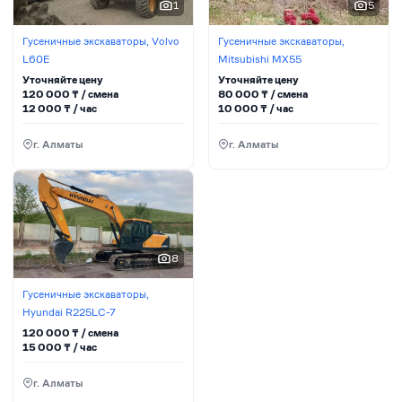
1
5
Гусеничные экскаваторы, Volvo
Гусеничные экскаваторы,
L60E
Mitsubishi MX55
Уточняйте цену
Уточняйте цену
120 000
₸ / сменa
80 000
₸ / сменa
12 000
₸ / час
10 000
₸ / час
г. Алматы
г. Алматы
8
Гусеничные экскаваторы,
Hyundai R225LC-7
120 000
₸ / сменa
15 000
₸ / час
г. Алматы