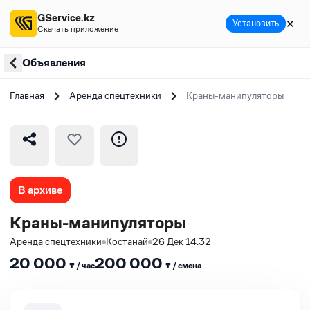
GService.kz
✕
Установить
Скачать приложение
Объявления
Главная
Аренда спецтехники
Краны-манипуляторы
В архиве
Краны-манипуляторы
Аренда спецтехники
Костанай
26 Дек 14:32
20 000
200 000
₸ / час
₸ / сменa