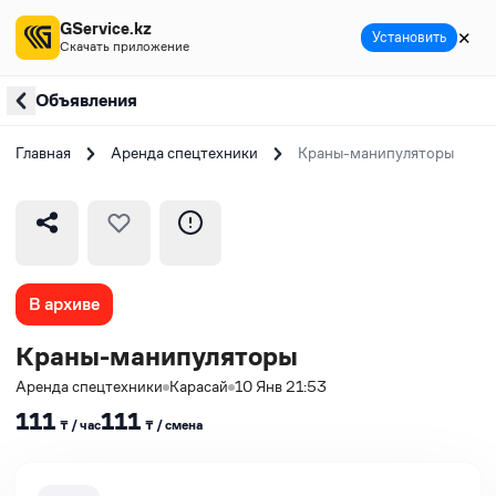
GService.kz
✕
Установить
Скачать приложение
Объявления
Главная
Аренда спецтехники
Краны-манипуляторы
В архиве
Краны-манипуляторы
Аренда спецтехники
Карасай
10 Янв 21:53
111
111
₸ / час
₸ / сменa