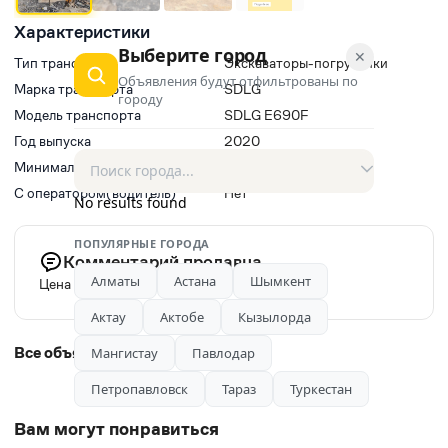
Характеристики
Выберите город
✕
Тип транспорта
Экскаваторы-погрузчики
Объявления будут отфильтрованы по
Марка транспорта
SDLG
городу
Модель транспорта
SDLG E690F
Год выпуска
2020
Минимальное время заказа, ч
8
С оператором(водитель)
Нет
No results found
ПОПУЛЯРНЫЕ ГОРОДА
Комментарий продавца
Алматы
Астана
Шымкент
Цена без НДС.
Актау
Актобе
Кызылорда
Все объявления автора
Мангистау
Павлодар
Петропавловск
Тараз
Туркестан
Вам могут понравиться