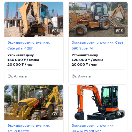
5
3
Экскаваторы-погрузчики,
Экскаваторы-погрузчики, Case
Caterpillar 428F
590 Super M
Уточняйте цену
Уточняйте цену
150 000
₸ / сменa
120 000
₸ / сменa
20 000
₸ / час
20 000
₸ / час
г. Алматы
г. Алматы
1
1
Экскаваторы-погрузчики,
Экскаваторы-погрузчики,
SDLG B877F
Hitachi ZX33U-5A