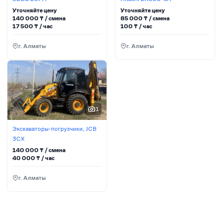
Уточняйте цену
Уточняйте цену
140 000
₸ / сменa
85 000
₸ / сменa
17 500
₸ / час
100
₸ / час
г. Алматы
г. Алматы
1
Экскаваторы-погрузчики, JCB
3CX
140 000
₸ / сменa
40 000
₸ / час
г. Алматы