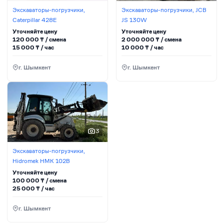
Экскаваторы-погрузчики,
Экскаваторы-погрузчики, JCB
Caterpillar 428E
JS 130W
Уточняйте цену
Уточняйте цену
120 000
₸ / сменa
2 000 000
₸ / сменa
15 000
₸ / час
10 000
₸ / час
г. Шымкент
г. Шымкент
3
Экскаваторы-погрузчики,
Hidromek HMK 102B
Уточняйте цену
100 000
₸ / сменa
25 000
₸ / час
г. Шымкент