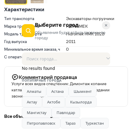
Характеристики
Тип транспорта
Экскаваторы-погрузчики
Выберите город
✕
Марка транспорта
HIDROMEK
Объявления будут отфильтрованы по
Модель транспорта
Hidromek HMK 102B
городу
Год выпуска
2011
Минимальное время заказа, ч
0
С оператором(водитель)
Нет
No results found
Комментарий продавца
ПОПУЛЯРНЫЕ ГОРОДА
Услуги всех видов спецтехник: Димонтаж копание
катлаванов траншеев бассеинов снос домов здании
Алматы
Астана
Шымкент
звоните 24/7 дог
Актау
Актобе
Кызылорда
Мангистау
Павлодар
Все объявления автора
Петропавловск
Тараз
Туркестан