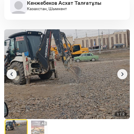
Кенжебеков Асхат Талғатұлы
Казахстан, Шымкент
1 / 2
AD