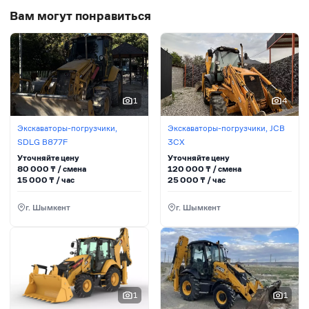
Вам могут понравиться
1
4
Экскаваторы-погрузчики,
Экскаваторы-погрузчики, JCB
SDLG B877F
3CX
Уточняйте цену
Уточняйте цену
80 000
₸ / сменa
120 000
₸ / сменa
15 000
₸ / час
25 000
₸ / час
г. Шымкент
г. Шымкент
1
1