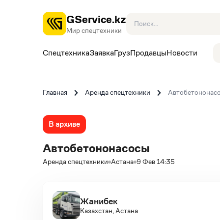
GService.kz
Мир спецтехники
Спецтехника
Заявка
Груз
Продавцы
Новости
Главная
Аренда спецтехники
Автобетононас
В архиве
Автобетононасосы
Аренда спецтехники
Астана
9 Фев 14:35
Жанибек
Казахстан, Астана