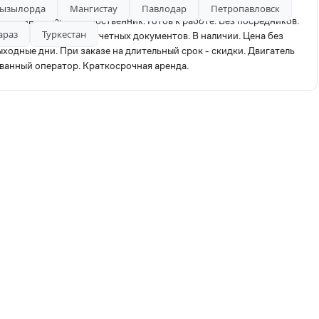
ызылорда
Мангистау
Павлодар
Петропавловск
зналичный расчет. Собственник. Готов к работе. Без посредников.
араз
Туркестан
состоянии. Пакет отчетных документов. В наличии. Цена без
одные дни. При заказе на длительный срок - скидки. Двигатель
ванный оператор. Краткосрочная аренда.