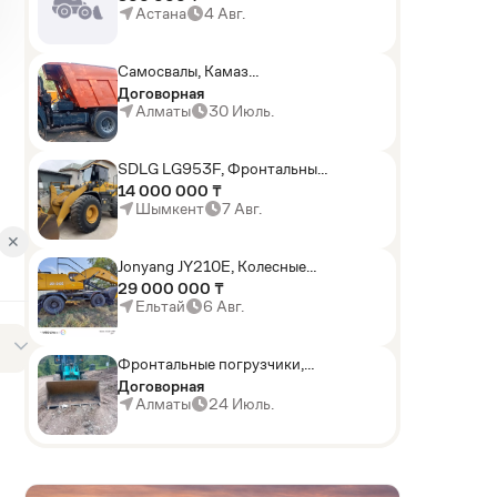
погрузчики,Мини-
Астана
4 Авг.
погрузчики,Горные
комбайны
Самосвалы, Камаз
АГП-29РТ (шасси
Договорная
KАМАЗ-43114 6x6)
Алматы
30 Июль.
SDLG LG953F, Фронтальные
погрузчики
14 000 000 ₸
Шымкент
7 Авг.
✕
Jonyang JY210E, Колесные
экскаваторы
29 000 000 ₸
Ельтай
6 Авг.
Фронтальные погрузчики,
Sunward ZYJ 320
Договорная
Алматы
24 Июль.
AD