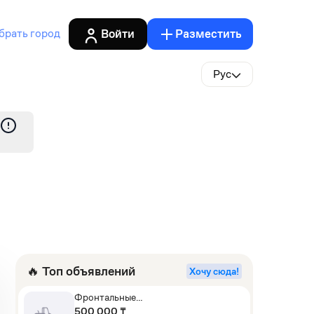
Войти
Разместить
брать город
Рус
🔥 Топ объявлений
Хочу сюда!
Фронтальные
погрузчики,Экскаваторы-
500 000 ₸