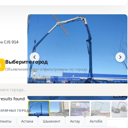
os CJS 914
Выберите город
Объявления будут отфильтрованы по городу
1 / 6
results found
УЛЯРНЫЕ ГОРОДА
лматы
Астана
Шымкент
Актау
Актобе