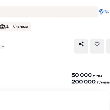
Вы
Для бизнеса
осы
50 000
₸ / час
200 000
₸ / сменa