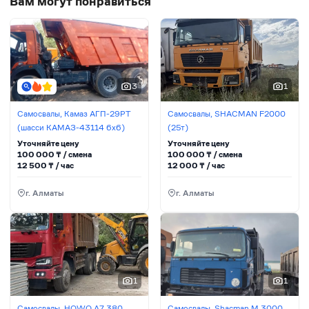
Вам могут понравиться
3
1
Самосвалы, Камаз АГП-29РТ
Самосвалы, SHACMAN F2000
(шасси KАМАЗ-43114 6x6)
(25т)
Уточняйте цену
Уточняйте цену
100 000
₸ / сменa
100 000
₸ / сменa
12 500
₸ / час
12 000
₸ / час
г. Алматы
г. Алматы
1
1
Самосвалы, HOWO A7 380
Самосвалы, Shacman М 3000