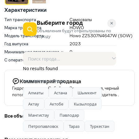
Характеристики
Тип транспорта
Самосвалы
Выберите город
✕
Марка транспорта
HOWO
Объявления будут отфильтрованы по
Модель транспорта
Howo ZZ5307N4647W (SOW)
городу
Год выпуска
2023
Минимальное время заказа, ч
0
С оператором(водитель)
Нет
No results found
Комментарий продавца
ПОПУЛЯРНЫЕ ГОРОДА
Гидромолот есть. Отбойник Септик, траншея, черный
Алматы
Астана
Шымкент
потолок, планировка, уборка итд. Опытный водитель .
Актау
Актобе
Кызылорда
Мангистау
Павлодар
Все объявления автора
Петропавловск
Тараз
Туркестан