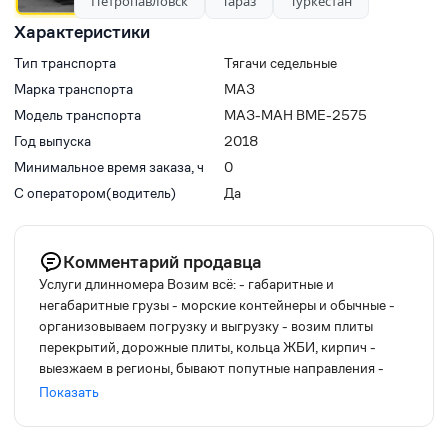
Петропавловск
Тараз
Туркестан
Характеристики
Тип транспорта
Тягачи седельные
Марка транспорта
МАЗ
Модель транспорта
МАЗ-МАН ВМЕ-2575
Год выпуска
2018
Минимальное время заказа, ч
0
С оператором(водитель)
Да
Комментарий продавца
Услуги длинномера Возим всё: - габаритные и
негабаритные грузы - морские контейнеры и обычные -
организовываем погрузку и выгрузку - возим плиты
перекрытий, дорожные плиты, кольца ЖБИ, кирпич -
выезжаем в регионы, бывают попутные направления -
перевозим трубы, шпалы, Ж/Д пары, мачты оповещений
Показать
и др. Есть разные телеги: длинномер с телегой 13,6м
длинномеры с телегой 12,5м Организуем перевозку и