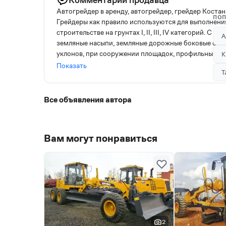
Автогрейдер в аренду, автогрейдер, грейдер Костана
ПОП
Грейдеры как правило используются для выполнен
строительстве на грунтах I, II, III, IV категорий. 
А
земляные насыпи, земляные дорожные боковые отко
уклонов, при сооружении площадок, профильных в
К
железнодорожном, аэродромном, мелиоративном, и
Показать
Т
сыпучих материалов - Рыхление почвы, грунта - Пл
Выравнивание почвы, грунта - Уборка снега в зимн
от уплотненного снега так же оказываем услуги арен
Все объявления автора
аренда услуги асфальтоукладчик , аренда услуги сам
Вам могут понравиться
2