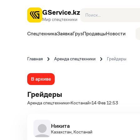
GService.kz
Мир спецтехники
Спецтехника
Заявка
Груз
Продавцы
Новости
Главная
Аренда спецтехники
Грейдеры
В архиве
Грейдеры
Аренда спецтехники
Костанай
14 Фев 12:53
Никита
Казахстан, Костанай