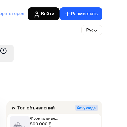
Войти
Разместить
брать город
Рус
🔥 Топ объявлений
Хочу сюда!
Фронтальные
погрузчики,Экскаваторы-
500 000 ₸