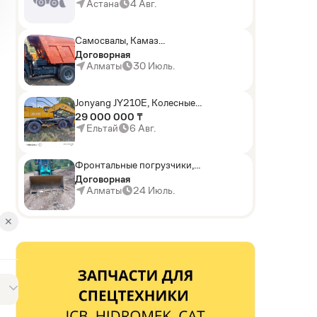
погрузчики,Мини-
Астана
4 Авг.
погрузчики,Горные
комбайны
Самосвалы, Камаз
АГП-29РТ (шасси
Договорная
KАМАЗ-43114 6x6)
Алматы
30 Июль.
Jonyang JY210E, Колесные
экскаваторы
29 000 000 ₸
Ельтай
6 Авг.
Фронтальные погрузчики,
Sunward ZYJ 320
Договорная
Алматы
24 Июль.
✕