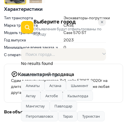
Характеристики
Тип транспорта
Экскаваторы-погрузчики
Выберите город
✕
Марка транспорта
CASE
Объявления будут отфильтрованы по
Модель транспорта
Case 570 ST
городу
Год выпуска
2023
Минимальное время заказа, ч
0
С оператором(водитель)
Да
No results found
Комментарий продавца
ПОПУЛЯРНЫЕ ГОРОДА
Сдам в аренду экскаватор 3в1, кейс 570ST, 2020г на
Алматы
Астана
Шымкент
длительный срок, любая форма оплаты, а также любая
другая спецтехника экскаваторы погрузчики
Актау
Актобе
Кызылорда
Мангистау
Павлодар
Все объявления автора
Петропавловск
Тараз
Туркестан