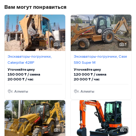
Вам могут понравиться
5
3
Экскаваторы-погрузчики,
Экскаваторы-погрузчики, Case
Caterpillar 428F
590 Super M
Уточняйте цену
Уточняйте цену
150 000
₸ / сменa
120 000
₸ / сменa
20 000
₸ / час
20 000
₸ / час
г. Алматы
г. Алматы
1
1