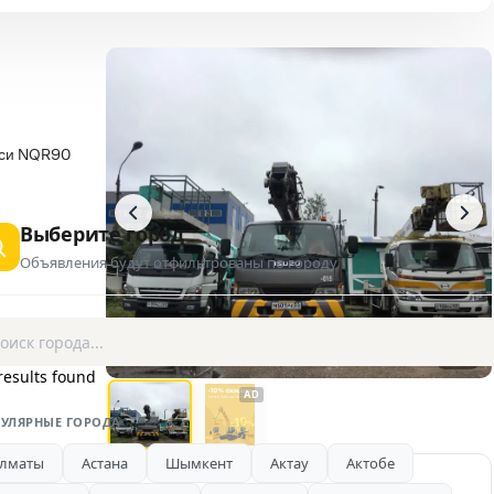
асси NQR90
Выберите город
Объявления будут отфильтрованы по городу
1 / 2
results found
AD
УЛЯРНЫЕ ГОРОДА
лматы
Астана
Шымкент
Актау
Актобе