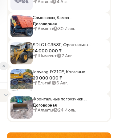
погрузчики,Мини-
Астана
4 Авг.
погрузчики,Горные
комбайны
Самосвалы, Камаз
АГП-29РТ (шасси
Договорная
KАМАЗ-43114 6x6)
Алматы
30 Июль.
SDLG LG953F, Фронтальные
погрузчики
14 000 000 ₸
Шымкент
7 Авг.
✕
Jonyang JY210E, Колесные
экскаваторы
29 000 000 ₸
Ельтай
6 Авг.
Фронтальные погрузчики,
Sunward ZYJ 320
Договорная
Алматы
24 Июль.