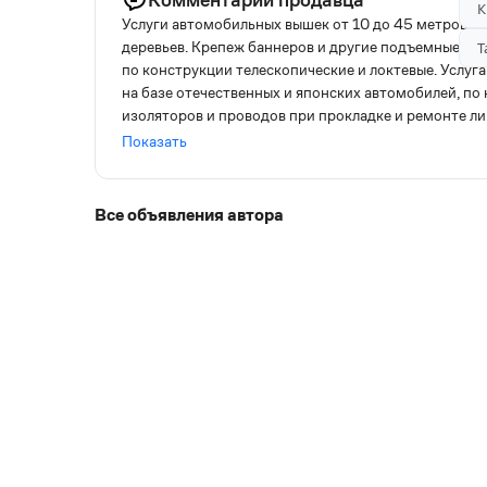
К
Услуги автомобильных вышек от 10 до 45 метров. 
деревьев. Крепеж баннеров и другие подъемные раб
Т
по конструкции телескопические и локтевые. Услуга 
на базе отечественных и японских автомобилей, по
изоляторов и проводов при прокладке и ремонте л
заменой электроламп; установка, обслуживание, 
Показать
станций; установка и отладка телевизионных спутн
промышленных кондиционеров на вертикальных сте
вентиляции, водостоков, дымоотводов; ремонт кров
Все объявления автора
вертикальных поверхностях стен — штукатурка, пок
для проведения работ изнутри здания; монтажные,
различного назначения; мойка фасадных окон в зда
архитектурных сооружений на высоте; обработка р
грузов; обрезка деревьев, в том числе при прокла
различного толка, включая установку новогодних е
выполнение высотных работ для рекламных компани
растяжек. Любая форма оплаты (нал, карты, б/нал)
постоянным клиентам скидки! Консультация и пред