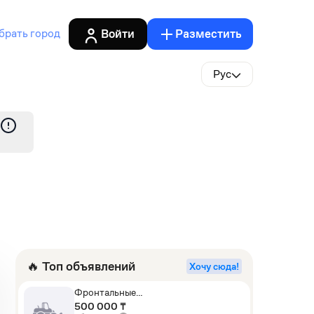
Войти
Разместить
брать город
Рус
🔥 Топ объявлений
Хочу сюда!
Фронтальные
погрузчики,Экскаваторы-
500 000 ₸