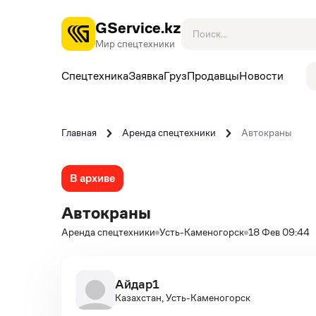
GService.kz
Мир спецтехники
Спецтехника
Заявка
Груз
Продавцы
Новости
Главная
Аренда спецтехники
Автокраны
В архиве
Автокраны
Аренда спецтехники
Усть-Каменогорск
18 Фев 09:44
Айдар1
Казахстан, Усть-Каменогорск