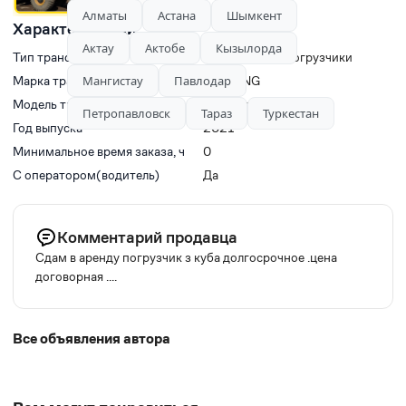
Алматы
Астана
Шымкент
Характеристики
Актау
Актобе
Кызылорда
Тип транспорта
Фронтальные погрузчики
Марка транспорта
Мангистау
Павлодар
LIUGONG
Модель транспорта
LiuGong 855H
Петропавловск
Тараз
Туркестан
Год выпуска
2021
Минимальное время заказа, ч
0
С оператором(водитель)
Да
Комментарий продавца
Сдам в аренду погрузчик з куба долгосрочное .цена
договорная ....
Все объявления автора