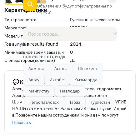
Объявления будут отфильтрованы по
Характеристики
городу
Тип транспорта
Гусеничные экскаваторы
Марка транспорта
HYUNDAI
Модель транспорта
Hyundai HX300SL
No results found
Год выпуска
2024
Минимальное время заказа, ч
0
ПОПУЛЯРНЫЕ ГОРОДА
С оператором(водитель)
Да
Алматы
Астана
Шымкент
Актау
Актобе
Кызылорда
Комментарий продавца
Аренда экскаватора , услуги экскаватора , гидромолот,
Мангистау
Павлодар
Аренда колесного и гусеничного экскаватора в
Шымкенте и Туркестански области СМОТРИТЕ ДРУГИЕ
Петропавловск
Тараз
Туркестан
НАШИ ОБЪЯВЛЕНИЯ ! Работаем 24 часа в сутки, 7 дней
в Позвоните нашим сотрудникам, и они вам помогут
подобрать подходящую спецтехнику, исходя от ваших
Показать
требований! "ИП Кырыкбай “ оказывает услуги по аренде
экскаваторов. ПРАЙС НА АРЕНДУ ЭКСКАВАТОРА: