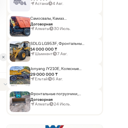
погрузчики,Мини-
Астана
4 Авг.
погрузчики,Горные
комбайны
Самосвалы, Камаз
АГП-29РТ (шасси
Договорная
KАМАЗ-43114 6x6)
Алматы
30 Июль.
SDLG LG953F, Фронтальные
погрузчики
14 000 000 ₸
Шымкент
7 Авг.
✕
Jonyang JY210E, Колесные
экскаваторы
29 000 000 ₸
Ельтай
6 Авг.
Фронтальные погрузчики,
Sunward ZYJ 320
Договорная
Алматы
24 Июль.
AD