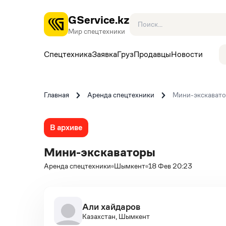
GService.kz
Мир спецтехники
Спецтехника
Заявка
Груз
Продавцы
Новости
Главная
Аренда спецтехники
Мини-экскават
В архиве
Мини-экскаваторы
Аренда спецтехники
Шымкент
18 Фев 20:23
Али хайдаров
Казахстан, Шымкент