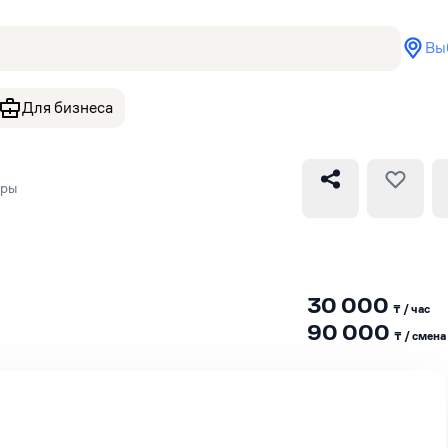
Вы
Для бизнеса
оры
30 000
₸ / час
90 000
₸ / сменa