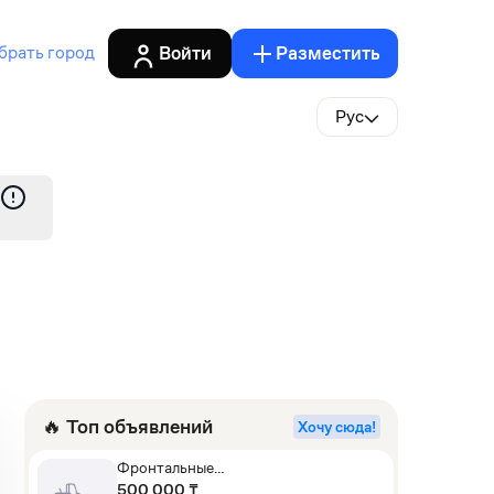
Войти
Разместить
брать город
Рус
🔥 Топ объявлений
Хочу сюда!
Фронтальные
погрузчики,Экскаваторы-
500 000 ₸