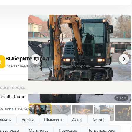
Выберите город
Объявления будут отфильтрованы по городу
results found
1 / 10
УЛЯРНЫЕ ГОРОДА
лматы
Астана
Шымкент
Актау
Актобе
ызылорда
Мангистау
Павлодар
Петропавловск