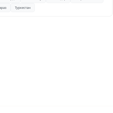
.
араз
Туркестан