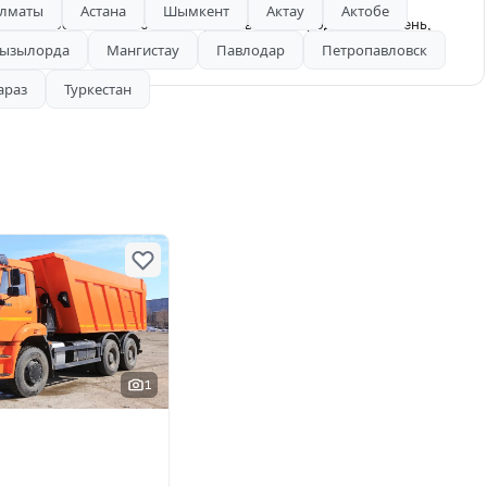
лматы
Астана
Шымкент
Актау
Актобе
 краткосрочный, и от также доставка по городу, пгс, щебень,
безналичный расчёт. Работаем 24/7 дней.
ызылорда
Мангистау
Павлодар
Петропавловск
араз
Туркестан
1