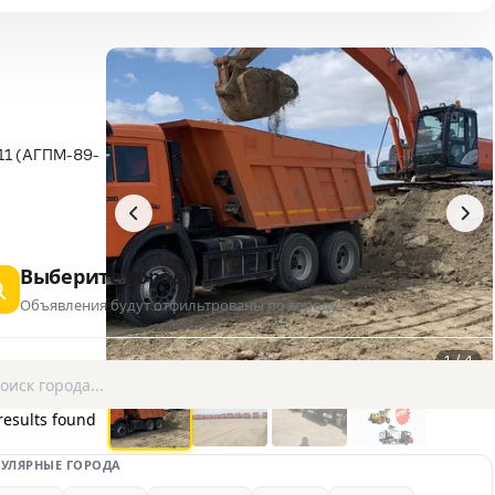
11 (АГПМ-89-
65115 6х4)
Выберите город
Объявления будут отфильтрованы по городу
1 / 4
AD
results found
УЛЯРНЫЕ ГОРОДА