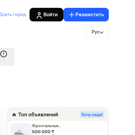
Войти
Разместить
брать город
Рус
🔥 Топ объявлений
Хочу сюда!
Фронтальные
погрузчики,Экскаваторы-
500 000 ₸