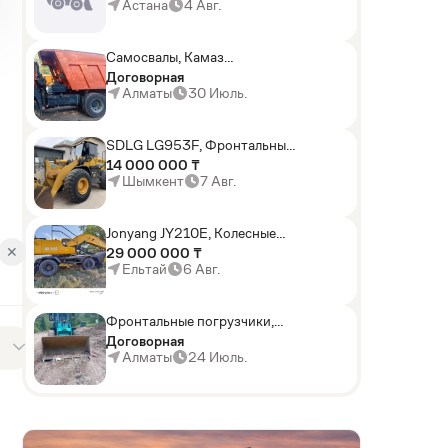
погрузчики,Мини-
Астана
4 Авг.
погрузчики,Горные
комбайны
Самосвалы, Камаз
АГП-29РТ (шасси
Договорная
KАМАЗ-43114 6x6)
Алматы
30 Июль.
SDLG LG953F, Фронтальные
погрузчики
14 000 000 ₸
Шымкент
7 Авг.
Jonyang JY210E, Колесные
экскаваторы
✕
29 000 000 ₸
Ельтай
6 Авг.
Фронтальные погрузчики,
Sunward ZYJ 320
Договорная
Алматы
24 Июль.