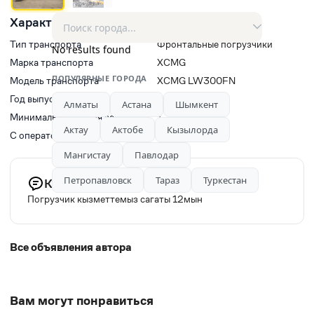
Характеристики
Тип транспорта
Фронтальные погрузчики
No results found
Марка транспорта
XCMG
ПОПУЛЯРНЫЕ ГОРОДА
Модель транспорта
XCMG LW300FN
Год выпуска
2017
Алматы
Астана
Шымкент
Минимальное время заказа, ч
1
Актау
Актобе
Кызылорда
С оператором(водитель)
Да
Мангистау
Павлодар
Петропавловск
Тараз
Туркестан
Комментарий продавца
Погрузчик кызметтемыз сагаты 12мын
Все объявления автора
Вам могут понравиться