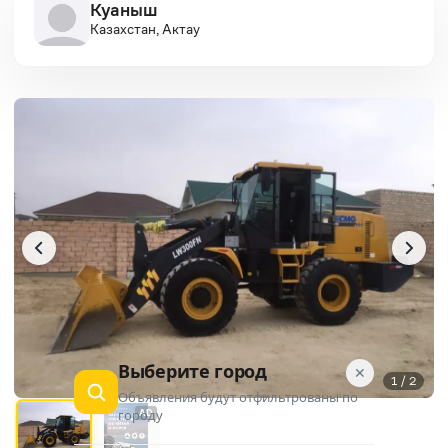
Куаныш
Казахстан, Актау
Выберите город
✕
1 / 2
Объявления будут отфильтрованы по
городу
AD