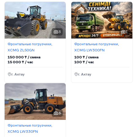
3
1
Фронтальные погрузчики,
Фронтальные погрузчики,
XCMG ZL50GN
XCMG LW300FN
150 000
₸ / сменa
100
₸ / сменa
15 000
₸ / час
100
₸ / час
г. Актау
г. Актау
3
Фронтальные погрузчики,
XCMG LW330FN