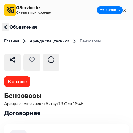
GService.kz
✕
Установить
Скачать приложение
Объявления
Главная
Аренда спецтехники
Бензовозы
В архиве
Бензовозы
Аренда спецтехники
Актау
19 Фев 16:45
Договорная