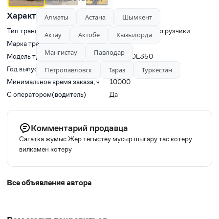
Характеристики
Алматы
Астана
Шымкент
Тип транспорта
Фронтальные погрузчики
Актау
Актобе
Кызылорда
Марка транспорта
XCMG
Мангистау
Павлодар
Модель транспорта
XCMG DL350
Год выпуска
2022
Петропавловск
Тараз
Туркестан
Минимальное время заказа, ч
10000
С оператором(водитель)
Да
Комментарий продавца
Сагатка жумыс Жер тегыстеу мусыр шыгару тас котеру
вилкамен котеру
Все объявления автора