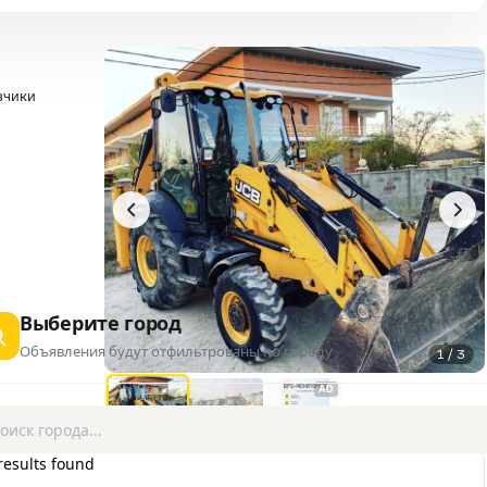
зчики
Выберите город
Объявления будут отфильтрованы по городу
1 / 3
AD
results found