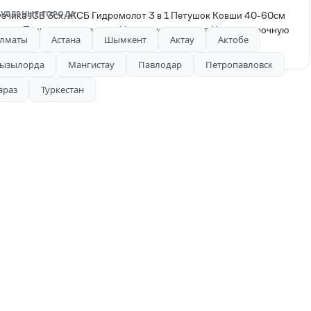
УЛЯРНЫЕ ГОРОДА
узчика JCB 3cx. ЖСБ Гидромолот 3 в 1 Петушок Ковши 40-60см
ции Планировка участков Установка септиков На долгосрочную
лматы
Астана
Шымкент
Актау
Актобе
 безналичными со всеми документами 6 ед
ызылорда
Мангистау
Павлодар
Петропавловск
араз
Туркестан