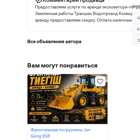
ПОП
Предоставляем услуги по аренде эксковатора-погр
Землянные работы Траншеи Водопровод Коммуника
А
аренду предоставляем скидку. Оплата наличными и
К
Т
Все объявления автора
Вам могут понравиться
1
Фронтальные погрузчики, Jun
Gong 918