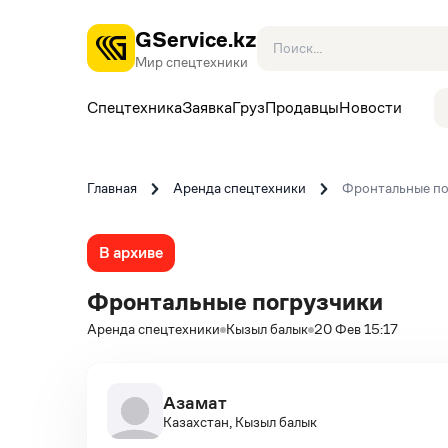
GService.kz
Мир спецтехники
Спецтехника
Заявка
Груз
Продавцы
Новости
Главная
Аренда спецтехники
Фронтальные по
В архиве
Фронтальные погрузчики
Аренда спецтехники
Кызыл балык
20 Фев 15:17
Азамат
Казахстан, Кызыл балык