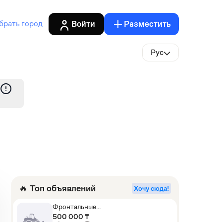
Войти
Разместить
брать город
Рус
🔥 Топ объявлений
Хочу сюда!
Фронтальные
погрузчики,Экскаваторы-
500 000 ₸