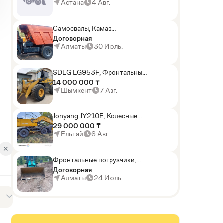
погрузчики,Мини-
Астана
4 Авг.
погрузчики,Горные
комбайны
Самосвалы, Камаз
АГП-29РТ (шасси
Договорная
KАМАЗ-43114 6x6)
Алматы
30 Июль.
SDLG LG953F, Фронтальные
погрузчики
14 000 000 ₸
Шымкент
7 Авг.
Jonyang JY210E, Колесные
экскаваторы
29 000 000 ₸
Ельтай
6 Авг.
✕
Фронтальные погрузчики,
Sunward ZYJ 320
Договорная
Алматы
24 Июль.