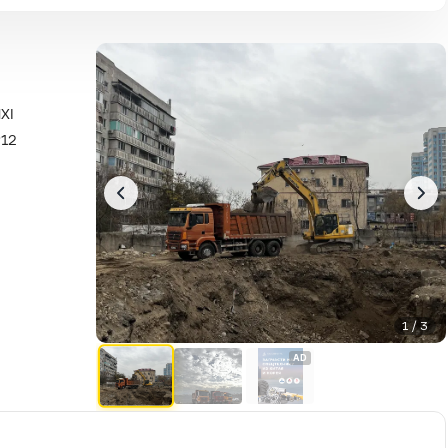
XI
P12
1 / 3
AD