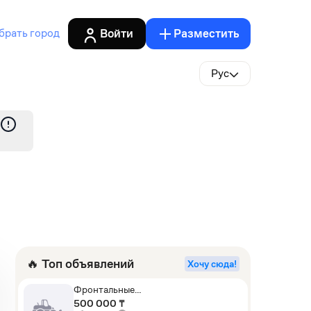
Войти
Разместить
брать город
Рус
🔥 Топ объявлений
Хочу сюда!
Фронтальные
погрузчики,Экскаваторы-
500 000 ₸