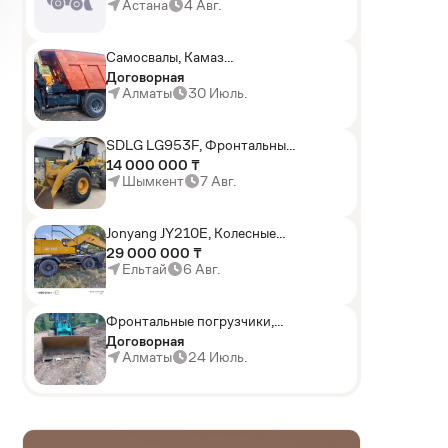
погрузчики,Мини-
Астана
4 Авг.
погрузчики,Горные
комбайны
Самосвалы, Камаз
АГП-29РТ (шасси
Договорная
KАМАЗ-43114 6x6)
Алматы
30 Июль.
SDLG LG953F, Фронтальные
погрузчики
14 000 000 ₸
Шымкент
7 Авг.
Jonyang JY210E, Колесные
экскаваторы
29 000 000 ₸
Ельтай
6 Авг.
Фронтальные погрузчики,
Sunward ZYJ 320
Договорная
Алматы
24 Июль.