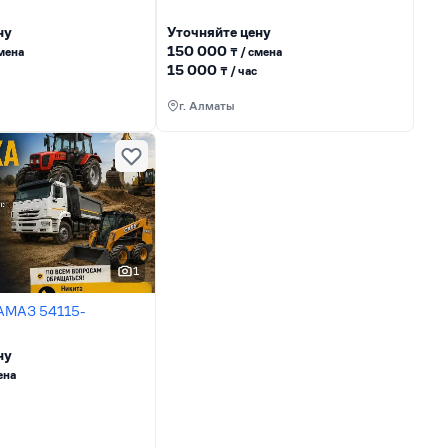
ну
Уточняйте цену
150 000
сменa
₸ / сменa
15 000
₸ / час
г. Алматы
1
КАМАЗ 54115-
ну
енa