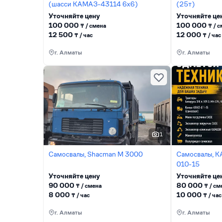
(шасси KАМАЗ-43114 6x6)
(25т)
Уточняйте цену
Уточняйте це
100 000
100 000
₸ / сменa
₸ / 
12 500
12 000
₸ / час
₸ / час
г. Алматы
г. Алматы
1
Самосвалы, Shacman М 3000
Самосвалы, 
010-15
Уточняйте цену
Уточняйте це
90 000
80 000
₸ / сменa
₸ / см
8 000
10 000
₸ / час
₸ / час
г. Алматы
г. Алматы