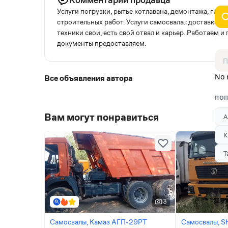
Услуги погрузки, рытье котлавана, демонтажа, гидр
строительных работ. Услуги самосвала.: доставка Ще
техники свои, есть свой отвал и карьер. Работаем и
документы предоставляем.
No 
Все объявления автора
ПОП
Вам могут понравиться
А
К
Т
3
Самосвалы, Камаз АГП-29РТ
Самосвалы, 