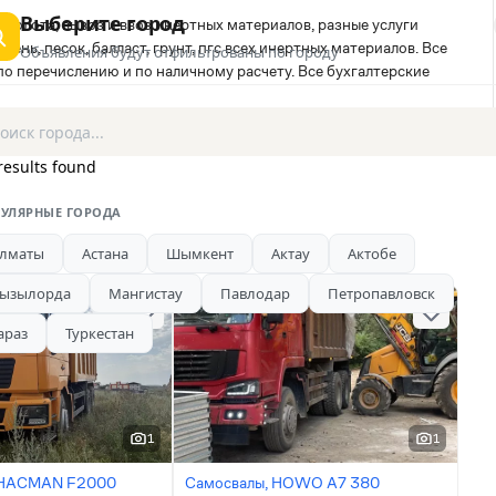
Выберите город
омолота, вывоз и ввоз инертных материалов, разные услуги
бень, песок, балласт, грунт, пгс всех инертных материалов. Все
Объявления будут отфильтрованы по городу
 по перечислению и по наличному расчету. Все бухгалтерские
results found
УЛЯРНЫЕ ГОРОДА
лматы
Астана
Шымкент
Актау
Актобе
ызылорда
Мангистау
Павлодар
Петропавловск
араз
Туркестан
1
1
SHACMAN F2000
Самосвалы, HOWO A7 380