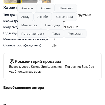
Характеристики
Алматы
Астана
Шымкент
Тип транспорта
Фронтальные погрузчики
Актау
Актобе
Кызылорда
Марка транспорта
SANVOL
Мангистау
Павлодар
Модель транспорта
Sanvol ZL938SM
Год выпуска
2018
Петропавловск
Тараз
Туркестан
Минимальное время заказа, ч
0
С оператором(водитель)
Да
Комментарий продавца
Вывоз мусора Камаз Зил Шансиман. Погрузчик В любое
удобное для вас время
Все объявления автора