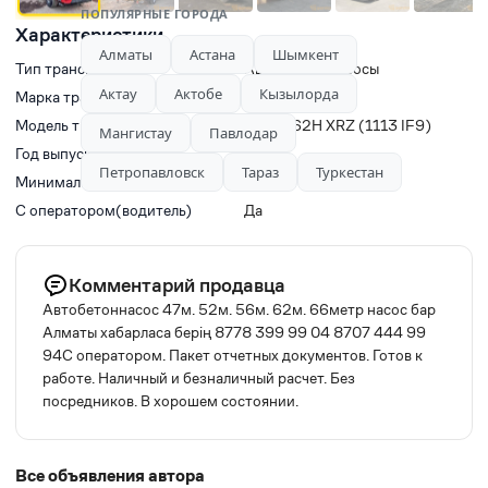
ПОПУЛЯРНЫЕ ГОРОДА
Характеристики
Алматы
Астана
Шымкент
Тип транспорта
Автобетононасосы
Актау
Актобе
Кызылорда
Марка транспорта
CIFA
Модель транспорта
CIFA K62H XRZ (1113 IF9)
Мангистау
Павлодар
Год выпуска
2021
Петропавловск
Тараз
Туркестан
Минимальное время заказа, ч
6
С оператором(водитель)
Да
Комментарий продавца
Автобетоннасос 47м. 52м. 56м. 62м. 66метр насос бар
Алматы хабарласа берің 8778 399 99 04 8707 444 99
94С оператором. Пакет отчетных документов. Готов к
работе. Наличный и безналичный расчет. Без
посредников. В хорошем состоянии.
Все объявления автора