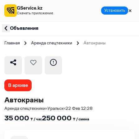
GService.kz
✕
Установить
Скачать приложение
Объявления
Главная
Аренда спецтехники
Автокраны
В архиве
Автокраны
Аренда спецтехники
Уральск
22 Фев 12:28
35 000
250 000
₸ / час
₸ / сменa