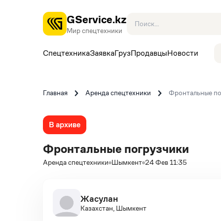
GService.kz
Мир спецтехники
Спецтехника
Заявка
Груз
Продавцы
Новости
Главная
Аренда спецтехники
Фронтальные по
В архиве
Фронтальные погрузчики
Аренда спецтехники
Шымкент
24 Фев 11:35
Жасулан
Казахстан, Шымкент