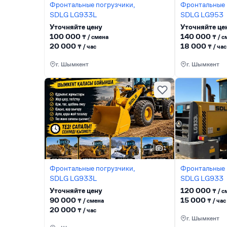
Фронтальные погрузчики,
Фронтальные 
SDLG LG933L
SDLG LG953
Уточняйте цену
Уточняйте це
100 000
140 000
₸ / сменa
₸ / 
20 000
18 000
₸ / час
₸ / час
г. Шымкент
г. Шымкент
1
Фронтальные погрузчики,
Фронтальные 
SDLG LG933L
SDLG LG933
Уточняйте цену
120 000
₸ / 
90 000
15 000
₸ / сменa
₸ / час
20 000
₸ / час
г. Шымкент