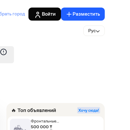
Войти
Разместить
брать город
Рус
🔥 Топ объявлений
Хочу сюда!
Фронтальные
погрузчики,Экскаваторы-
500 000 ₸