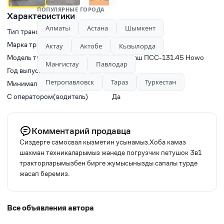
ПОПУЛЯРНЫЕ ГОРОДА
Характеристики
Алматы
Астана
Шымкент
Тип транспорта
Самосвалы
Марка транспорта
HOWO
Актау
Актобе
Кызылорда
Модель транспорта
ГринМаш ПСС-131.45 Howo
Мангистау
Павлодар
Год выпуска
2016
Петропавловск
Тараз
Туркестан
Минимальное время заказа, ч
0
С оператором(водитель)
Да
Комментарий продавца
Сиздерге самосвал кызметин усынамыз.Хоба камаз
шахман техникаларымыз жәнеде погрузчик петушок 3в1
тракторларымызбен бирге жумысынызды сапалы турде
жасап беремиз.
Все объявления автора