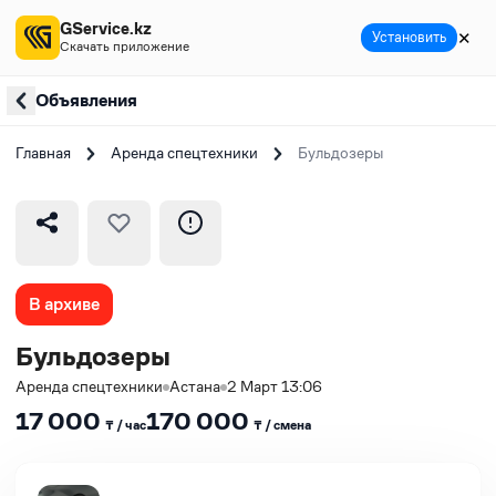
GService.kz
✕
Установить
Скачать приложение
Объявления
Главная
Аренда спецтехники
Бульдозеры
В архиве
Бульдозеры
Аренда спецтехники
Астана
2 Март 13:06
17 000
170 000
₸ / час
₸ / сменa