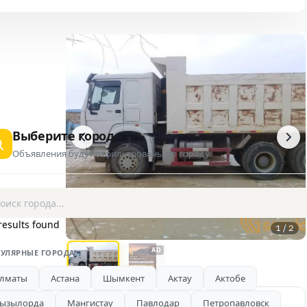
Выберите город
Объявления будут отфильтрованы по городу
results found
1 / 2
AD
УЛЯРНЫЕ ГОРОДА
лматы
Астана
Шымкент
Актау
Актобе
ызылорда
Мангистау
Павлодар
Петропавловск