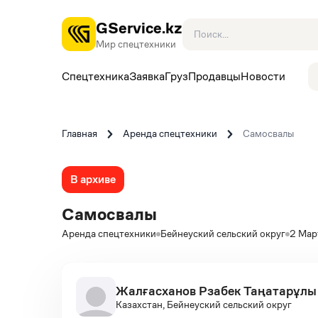
GService.kz
Мир спецтехники
Спецтехника
Заявка
Груз
Продавцы
Новости
Главная
Аренда спецтехники
Самосвалы
В архиве
Самосвалы
Аренда спецтехники
Бейнеуский сельский округ
2 Мар
Жалғасханов Рзабек Таңатарұлы
Казахстан, Бейнеуский сельский округ