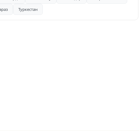
араз
Туркестан