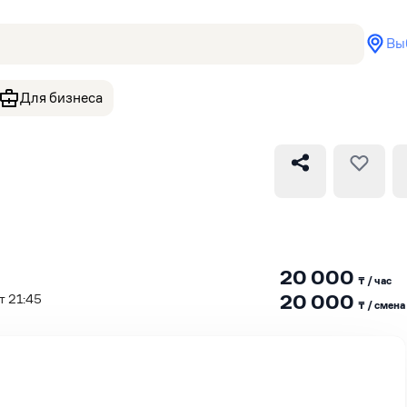
Вы
Для бизнеса
20 000
₸ / час
20 000
т 21:45
₸ / сменa