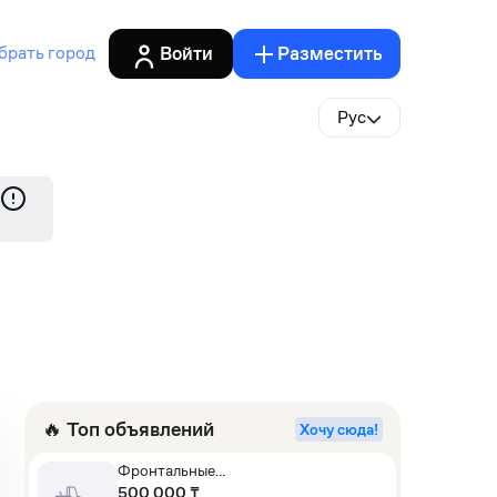
Войти
Разместить
брать город
Рус
🔥 Топ объявлений
Хочу сюда!
Фронтальные
погрузчики,Экскаваторы-
500 000 ₸