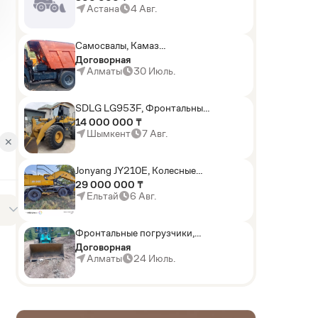
погрузчики,Мини-
Астана
4 Авг.
погрузчики,Горные
комбайны
Самосвалы, Камаз
АГП-29РТ (шасси
Договорная
KАМАЗ-43114 6x6)
Алматы
30 Июль.
SDLG LG953F, Фронтальные
погрузчики
14 000 000 ₸
Шымкент
7 Авг.
✕
Jonyang JY210E, Колесные
экскаваторы
29 000 000 ₸
Ельтай
6 Авг.
Фронтальные погрузчики,
Sunward ZYJ 320
Договорная
Алматы
24 Июль.