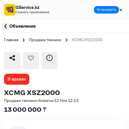
GService.kz
✕
Установить
Скачать приложение
Объявления
Главная
Продажа техники
XCMG XSZ2000
В архиве
XCMG XSZ2000
Продажа техники
Алматы
12 Ноя 12:23
13 000 000
₸