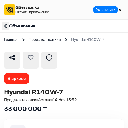
GService.kz
✕
Установить
Скачать приложение
Объявления
Главная
Продажа техники
Hyundai R140W-7
В архиве
Hyundai R140W-7
Продажа техники
Астана
14 Ноя 15:52
33 000 000
₸