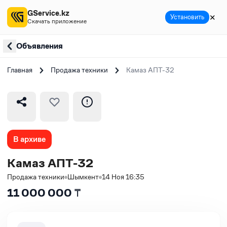
GService.kz
✕
Установить
Скачать приложение
Объявления
Главная
Продажа техники
Камаз АПТ-32
В архиве
Камаз АПТ-32
Продажа техники
Шымкент
14 Ноя 16:35
11 000 000
₸