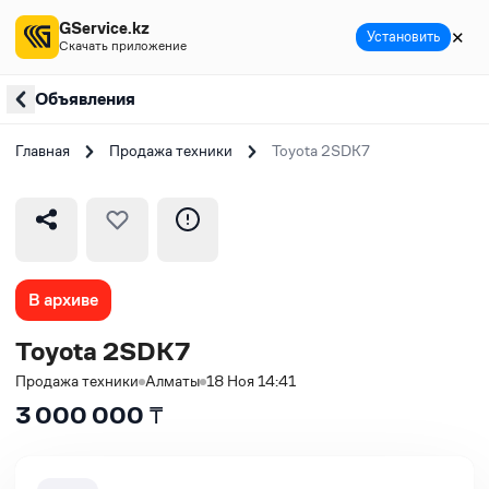
GService.kz
✕
Установить
Скачать приложение
Объявления
Главная
Продажа техники
Toyota 2SDK7
В архиве
Toyota 2SDK7
Продажа техники
Алматы
18 Ноя 14:41
3 000 000
₸