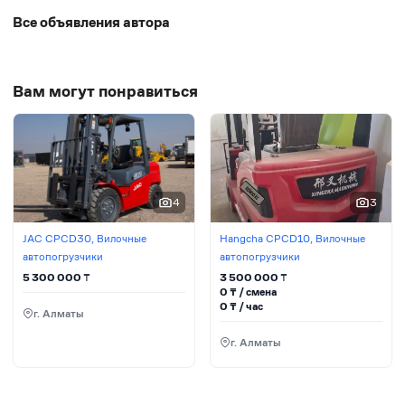
Все объявления автора
Вам могут понравиться
4
3
JAC CPCD30, Вилочные
Hangcha CPCD10, Вилочные
автопогрузчики
автопогрузчики
5 300 000
₸
3 500 000
₸
0
₸ / сменa
0
₸ / час
г. Алматы
г. Алматы