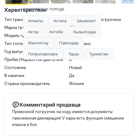
Характеристики
ПОПУЛЯРНЫЕ ГОРОДА
Тип транспорта
Вилочные автопогрузчики
Алматы
Астана
Шымкент
Марка транспорта
TOYOTA
Актау
Актобе
Кызылорда
Модель транспорта
Toyota 2SDK7
Мангистау
Павлодар
Тип топлива
Не указано
Год выпуска
2010
Петропавловск
Тараз
Туркестан
Пробег/Наработки двигателя
0
Состояние
Новый
В наличии
Да
Страна производитель
Япония
Комментарий продавца
Привозной погрузчик на ходу имеются документы
таможенная декларация! У кары есть функция смешение
клыков в бок