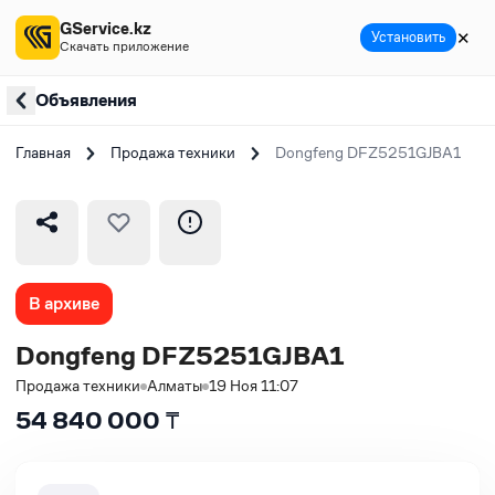
GService.kz
✕
Установить
Скачать приложение
Объявления
Главная
Продажа техники
Dongfeng DFZ5251GJBA1
В архиве
Dongfeng DFZ5251GJBA1
Продажа техники
Алматы
19 Ноя 11:07
54 840 000
₸