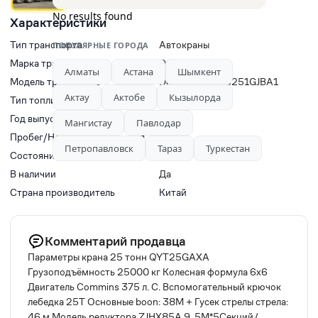
No results found
Характеристики
Тип транспорта
Автокраны
ПОПУЛЯРНЫЕ ГОРОДА
Марка транспорта
DONGFENG
Алматы
Астана
Шымкент
Модель транспорта
Dongfeng DFZ5251GJBA1
Актау
Актобе
Кызылорда
Тип топлива
Дизель
Год выпуска
2024
Мангистау
Павлодар
Пробег/Наработки двигателя
0
Петропавловск
Тараз
Туркестан
Состояние
Б/у
В наличии
Да
Страна производитель
Китай
Комментарий продавца
Параметры крана 25 тонн QYT25GAXA
Грузоподъёмность 25000 кг Колесная формула 6х6
Двигатель Commins 375 л. С. Вспомогательный крючок
лебедка 25T Основные boon: 38М + Гусек стрелы стрела:
46 м Модель редуктора ZJHX85A 9, 5М*5Секций/