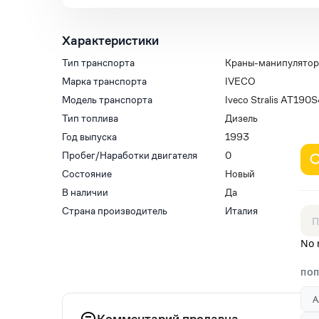
Характеристики
Тип транспорта
Краны-манипулято
Марка транспорта
IVECO
Модель транспорта
Iveco Stralis АТ190
Тип топлива
Дизель
Год выпуска
1993
Пробег/Наработки двигателя
0
Состояние
Новый
В наличии
Да
Страна производитель
Италия
No 
ПОП
А
Комментарий продавца