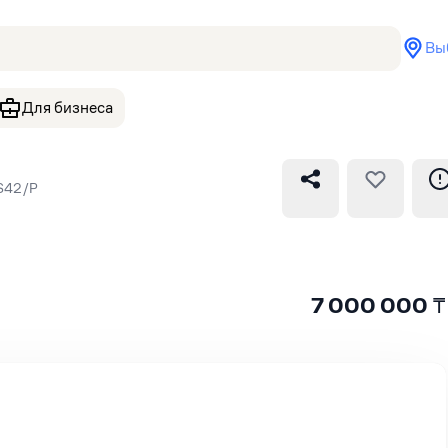
Вы
Для бизнеса
0S42/Р
7 000 000
₸