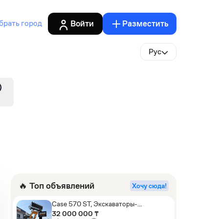
Войти
Разместить
брать город
Рус
🔥 Топ объявлений
Хочу сюда!
Case 570 ST, Экскаваторы-
погрузчики
32 000 000 ₸