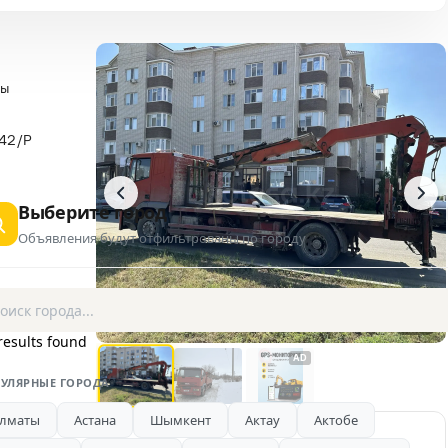
ры
S42/Р
Выберите город
Объявления будут отфильтрованы по городу
1 / 3
results found
AD
УЛЯРНЫЕ ГОРОДА
лматы
Астана
Шымкент
Актау
Актобе