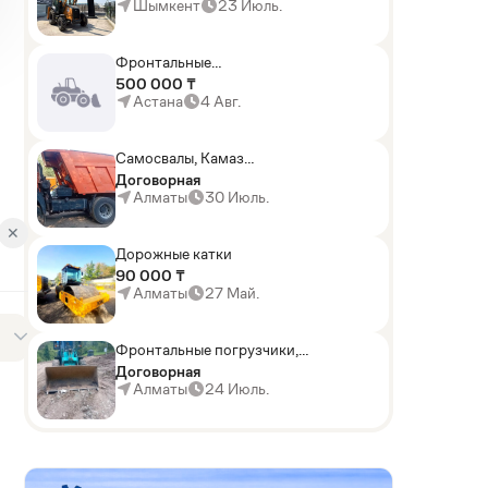
Шымкент
23 Июль.
Фронтальные
погрузчики,Экскаваторы-
500 000 ₸
погрузчики,Мини-
Астана
4 Авг.
погрузчики,Горные
комбайны
Самосвалы, Камаз
АГП-29РТ (шасси
Договорная
KАМАЗ-43114 6x6)
Алматы
30 Июль.
✕
Дорожные катки
90 000 ₸
Алматы
27 Май.
Фронтальные погрузчики,
Sunward ZYJ 320
Договорная
Алматы
24 Июль.