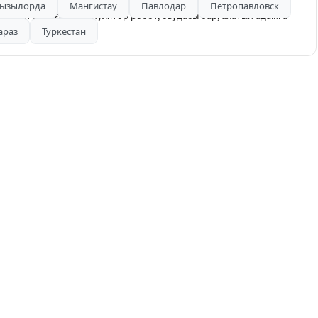
ызылорда
Мангистау
Павлодар
Петропавловск
ілген адамға, манипулятор робот, саудасы бар, алатын адамга
араз
Туркестан