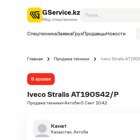
GService.kz
Мир спецтехники
Спецтехника
Заявка
Груз
Продавцы
Новости
Главная
Продажа техники
Iveco Stralis АТ19
В архиве
Iveco Stralis АТ190S42/Р
Продажа техники
Актобе
5 Сент 10:42
Канат
Казахстан, Актобе