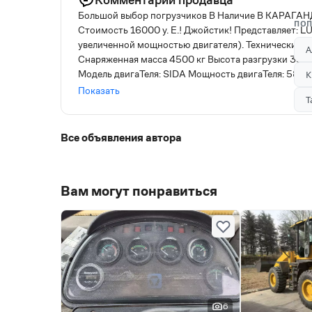
Большой выбор погрузчиков В Наличие В КАРАГА
ПОП
Стоимость 16000 у. Е.! Джойстик! Представляет: 
увеличенной мощностью двигателя). Технические 
А
Снаряженная масса 4500 кг Высота разгрузки 35
Модель двигаТеля: SIDA Мощность двигаТеля: 58kw/
К
1860 х Высота 2750 мм. * Комплектация: — Конди
Показать
Т
— Магнитола USB/FM — Вентилятор в кабине — До
следующими опциями: — Кондиционер — Быстросъ
Дополнительные виды навесного оборудования: — К
Все объявления автора
Поворотный отвал для снега — Шнекоротор для сне
Опыт работы на рынке 14 лет! Являемся официальны
Экспортный вариант техники (Повышенный контроль к
Вам могут понравиться
год или 2000 мото-часов. Поддержка запасными ча
СНГ (просчитывается менеджерами отдельно). Гибк
приобретаемой техники.
6