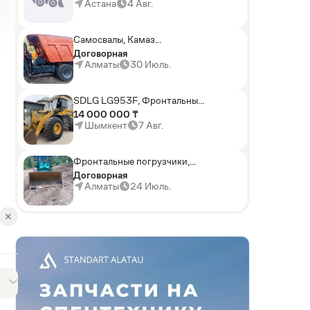
погрузчики,Мини-
Астана
4 Авг.
погрузчики,Горные
комбайны
Самосвалы, Камаз
АГП-29РТ (шасси
Договорная
KАМАЗ-43114 6x6)
Алматы
30 Июль.
SDLG LG953F, Фронтальные
погрузчики
14 000 000 ₸
Шымкент
7 Авг.
Фронтальные погрузчики,
Sunward ZYJ 320
Договорная
Алматы
24 Июль.
✕
AD