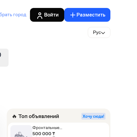
Войти
Разместить
брать город
Рус
🔥 Топ объявлений
Хочу сюда!
Фронтальные
погрузчики,Экскаваторы-
500 000 ₸