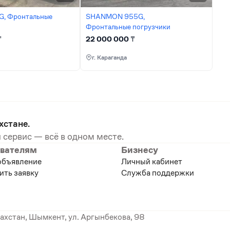
G, Фронтальные
SHANMON 955G,
Фронтальные погрузчики
₸
22 000 000
₸
г. Караганда
хстане.
 сервис — всё в одном месте.
вателям
Бизнесу
объявление
Личный кабинет
ить заявку
Служба поддержки
ахстан, Шымкент, ул. Аргынбекова, 98