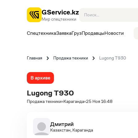
GService.kz
Мир спецтехники
Спецтехника
Заявка
Груз
Продавцы
Новости
Главная
Продажа техники
Lugong T930
В архиве
Lugong T930
Продажа техники
Караганда
25 Ноя 16:48
Дмитрий
Казахстан, Караганда