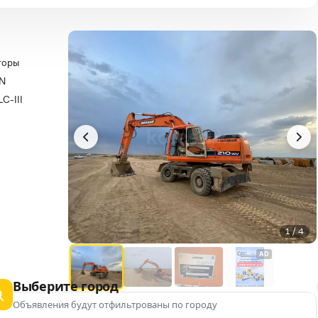
торы
N
C-III
1 / 4
AD
Выберите город
Объявления будут отфильтрованы по городу