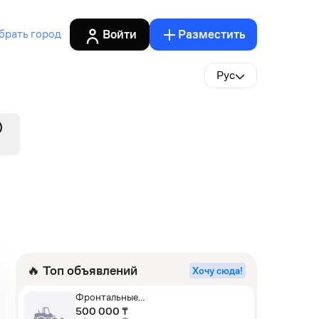
Войти
Разместить
брать город
Рус
🔥 Топ объявлений
Хочу сюда!
Фронтальные
погрузчики,Экскаваторы-
500 000 ₸