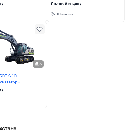
ну
Уточняйте цену
г. Шымкент
3
50EK-10,
кскаваторы
ну
хстане.