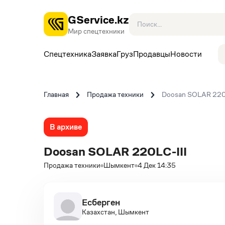
GService.kz
Мир спецтехники
Спецтехника
Заявка
Груз
Продавцы
Новости
Главная
Продажа техники
Doosan SOLAR 220
В архиве
Doosan SOLAR 220LC-III
Продажа техники
Шымкент
4 Дек 14:35
Есберген
Казахстан, Шымкент