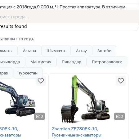
тация с 2018года.9 000 м. Ч. Простая аппаратура. В отличном
тают как часы. Причина продажи обновление парка спецтехники.
results found
УЛЯРНЫЕ ГОРОДА
лматы
Астана
Шымкент
Актау
Актобе
ызылорда
Мангистау
Павлодар
Петропавловск
араз
Туркестан
3
3
50EK-10,
Zoomlion ZE730EK-10,
кскаваторы
Гусеничные экскаваторы