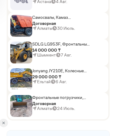
погрузчики,Мини-
Астана
4 Авг.
погрузчики,Горные
комбайны
Самосвалы, Камаз
АГП-29РТ (шасси
Договорная
KАМАЗ-43114 6x6)
Алматы
30 Июль.
SDLG LG953F, Фронтальные
погрузчики
14 000 000 ₸
Шымкент
7 Авг.
Jonyang JY210E, Колесные
экскаваторы
29 000 000 ₸
Ельтай
6 Авг.
Фронтальные погрузчики,
Sunward ZYJ 320
Договорная
Алматы
24 Июль.
✕