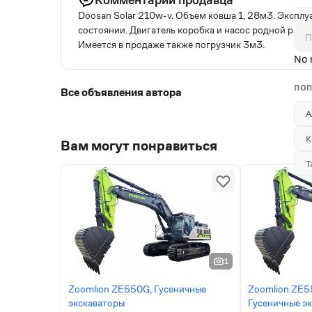
Doosan Solar 210w-v. Объем ковша 1, 28м3. Эксплуа
состоянии. Двигатель коробка и насос родной рабо
Имеется в продаже также погрузчик 3м3.
No 
ПОП
Все объявления автора
А
К
Вам могут понравиться
Т
1
Zoomlion ZE550G, Гусеничные
Zoomlion ZE5
экскаваторы
Гусеничные э