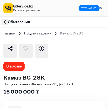
GService.kz
✕
Установить
Скачать приложение
Объявления
Главная
Продажа техники
Камаз ВС-28К
В архиве
Камаз ВС-28К
Продажа техники
Кызыл балык
11 Дек 16:20
15 000 000
₸