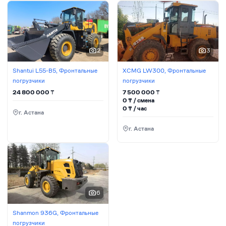
2
3
Shantui L55-B5, Фронтальные
XCMG LW300, Фронтальные
погрузчики
погрузчики
24 800 000
₸
7 500 000
₸
0
₸ / сменa
0
₸ / час
г. Астана
г. Астана
6
Shanmon 936G, Фронтальные
погрузчики