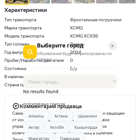
Характеристики
Тип транспорта
Фронтальные погрузчики
Марка транспорта
XCMG
Модель транспорта
XCMG XC936
Тип топлива
Дизель
Выберите город
✕
Год выпуска
2024
Объявления будут отфильтрованы по
городу
Пробег/Наработки двигателя
0
Состояние
Б/у
В наличии
Да
Страна производитель
Китай
No results found
ПОПУЛЯРНЫЕ ГОРОДА
Комментарий продавца
Самая популярная и надежная модель. Кардан защищен
Алматы
Астана
Шымкент
от контакта. Печка, кондиционер, джойстиковое
управление. Запчасти все в наличии. Огромное
Актау
Актобе
Кызылорда
количество доп. оборудования. Техника в наличии.
Мангистау
Павлодар
Звоните, помогу оформить в лизинг.