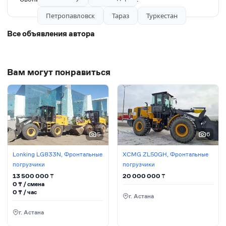
Петропавловск
Тараз
Туркестан
Все объявления автора
Вам могут понравиться
5
6
Lonking LG833N, Фронтальные
XCMG ZL50GH, Фронтальные
погрузчики
погрузчики
13 500 000
₸
20 000 000
₸
0
₸ / сменa
0
₸ / час
г. Астана
г. Астана