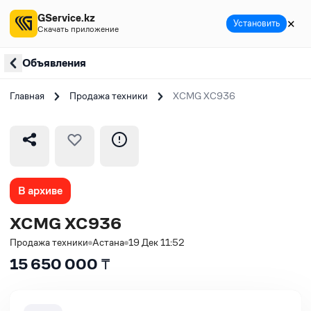
GService.kz
✕
Установить
Скачать приложение
Объявления
Главная
Продажа техники
XCMG XC936
В архиве
XCMG XC936
Продажа техники
Астана
19 Дек 11:52
15 650 000
₸