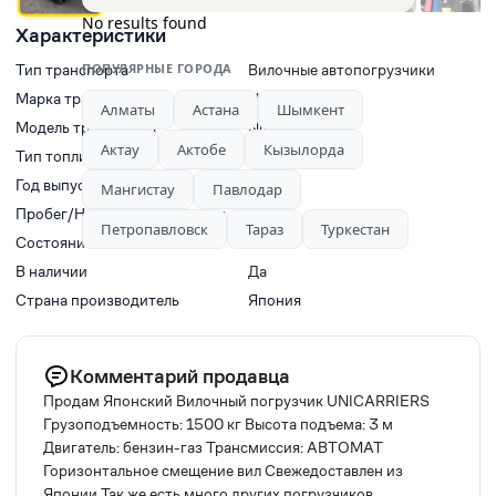
No results found
Характеристики
Тип транспорта
ПОПУЛЯРНЫЕ ГОРОДА
Вилочные автопогрузчики
Марка транспорта
NISSAN
Алматы
Астана
Шымкент
Модель транспорта
Nissan N11SS
Актау
Актобе
Кызылорда
Тип топлива
Газ-Бензин
Год выпуска
2014
Мангистау
Павлодар
Пробег/Наработки двигателя
0
Петропавловск
Тараз
Туркестан
Состояние
Новый
В наличии
Да
Страна производитель
Япония
Комментарий продавца
Продам Японский Вилочный погрузчик UNICARRIERS
Грузоподъемность: 1500 кг Высота подъема: 3 м
Двигатель: бензин-газ Трансмиссия: АВТОМАТ
Горизонтальное смещение вил Свежедоставлен из
Японии Так же есть много других погрузчиков