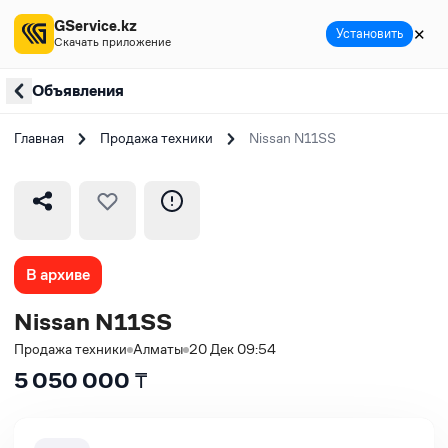
GService.kz
✕
Установить
Скачать приложение
Объявления
Главная
Продажа техники
Nissan N11SS
В архиве
Nissan N11SS
Продажа техники
Алматы
20 Дек 09:54
5 050 000
₸