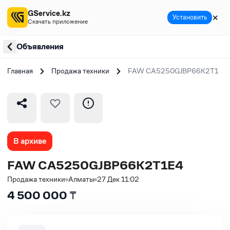
GService.kz
✕
Установить
Скачать приложение
Объявления
Главная
Продажа техники
FAW CA5250GJBP66K2T1E4
В архиве
FAW CA5250GJBP66K2T1E4
Продажа техники
Алматы
27 Дек 11:02
4 500 000
₸