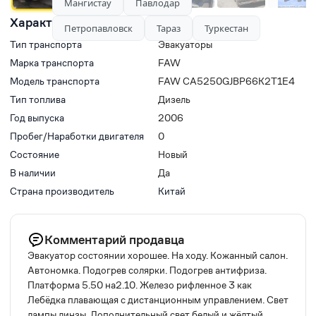
Мангистау
Павлодар
Характеристики
Петропавловск
Тараз
Туркестан
Тип транспорта
Эвакуаторы
Марка транспорта
FAW
Модель транспорта
FAW CA5250GJBP66K2T1E4
Тип топлива
Дизель
Год выпуска
2006
Пробег/Наработки двигателя
0
Состояние
Новый
В наличии
Да
Страна производитель
Китай
Комментарий продавца
Эвакуатор состоянии хорошее. На ходу. Кожанный салон.
Автономка. Подогрев солярки. Подогрев антифриза.
Платформа 5.50 на2.10. Железо рифленное 3 как
Лебёдка плавающая с дистанционным управлением. Свет
лампы линзы. Дополнительный свет белый и жёлтый.