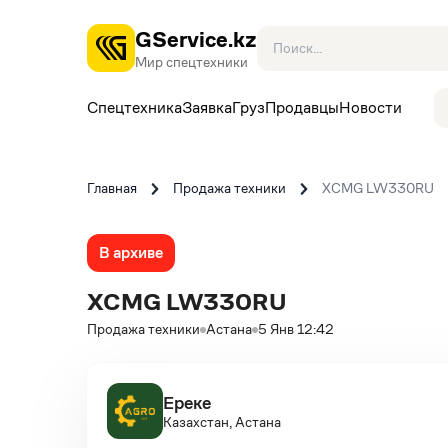
GService.kz
Мир спецтехники
Спецтехника
Заявка
Груз
Продавцы
Новости
Главная
Продажа техники
XCMG LW330RU
В архиве
XCMG LW330RU
Продажа техники
Астана
5 Янв 12:42
Ереке
Казахстан, Астана