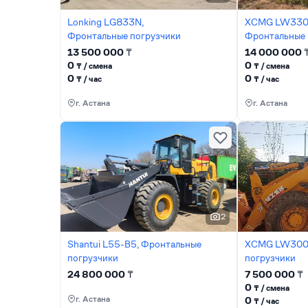
Lonking LG833N,
XCMG LW330
Фронтальные погрузчики
Фронтальные 
13 500 000
₸
14 000 000
0
0
₸ / сменa
₸ / сменa
0
0
₸ / час
₸ / час
г. Астана
г. Астана
2
Shantui L55-B5, Фронтальные
XCMG LW300,
погрузчики
погрузчики
24 800 000
₸
7 500 000
₸
0
₸ / сменa
г. Астана
0
₸ / час