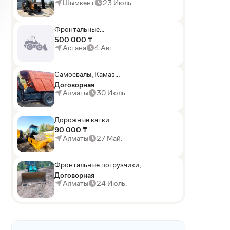
Шымкент
23 Июль.
Фронтальные
погрузчики,Экскаваторы-
500 000 ₸
погрузчики,Мини-
Астана
4 Авг.
погрузчики,Горные
комбайны
Самосвалы, Камаз
АГП-29РТ (шасси
Договорная
KАМАЗ-43114 6x6)
Алматы
30 Июль.
Дорожные катки
90 000 ₸
Алматы
27 Май.
Фронтальные погрузчики,
Sunward ZYJ 320
Договорная
Алматы
24 Июль.
AD