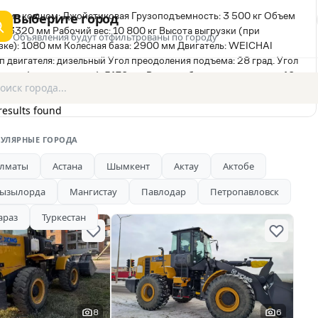
ние ковшом: Джойстиковая Грузоподъемность: 3 500 кг Объем
Выберите город
82*3320 мм Рабочий вес: 10 800 кг Высота выгрузки (при
Объявления будут отфильтрованы по городу
зке): 1080 мм Колесная база: 2900 мм Двигатель: WEICHAI
 двигателя: дизельный Угол преодоления подъема: 28 град. Угол
орота (от центра шин): 5170 мм Время работы полного цикла: 10
ер шины: 17, 5-25-12PR Ведущий мост: XCMGПодача в день
 Без посредников. Запчасти оригинальные. В наличии. В
results found
ксплуатации. Гарантия. Заводская гарантия. Возможна продажа в
УЛЯРНЫЕ ГОРОДА
лматы
Астана
Шымкент
Актау
Актобе
ызылорда
Мангистау
Павлодар
Петропавловск
араз
Туркестан
8
6