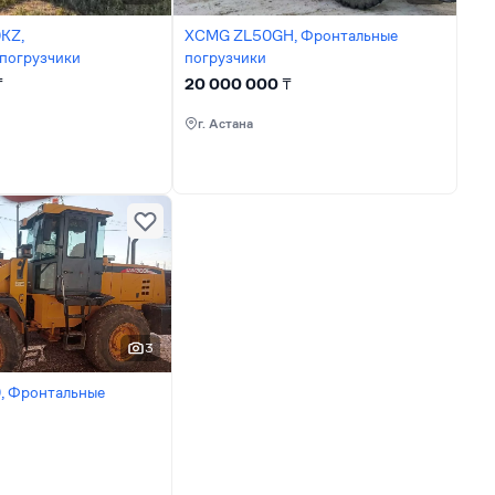
KZ,
XCMG ZL50GH, Фронтальные
погрузчики
погрузчики
₸
20 000 000
₸
г. Астана
3
 Фронтальные