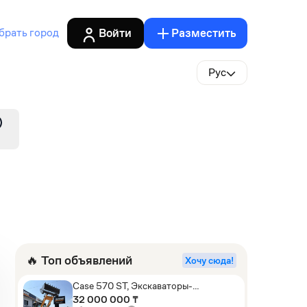
Войти
Разместить
брать город
Рус
🔥 Топ объявлений
Хочу сюда!
Case 570 ST, Экскаваторы-
погрузчики
32 000 000 ₸