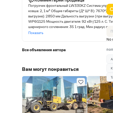
Погрузчик фронтальный LW330KZ Система управле
ковша: 2, 1 м³ Общие габариты (Д* Ш* В): 7670*24
выгрузке): 2850 мм Дальность выгрузки (при выгру
WP6G125 Мощность двигателя: 92 кВт/125 л. С. Тип
шарнирного сочленения: 35 1 град. Мин радиус пов
секунд Кол-во передачь (вперед/назад): 4/2 Разм
Показать
заказа. Пакет отчетных документов. Готов к работе.
No 
рассрочку. Обслуживалась у оф. дилера. Готова к э
лизинг. Доставка по РК. Полная документация.
Все объявления автора
ПОП
А
К
Вам могут понравиться
Т
5