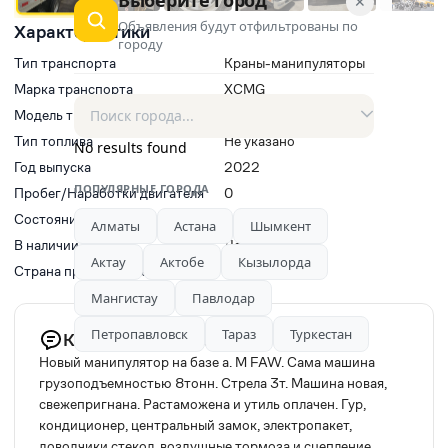
✕
Объявления будут отфильтрованы по
Характеристики
городу
Тип транспорта
Краны-манипуляторы
Марка транспорта
XCMG
Модель транспорта
XCMG QAY300
Тип топлива
Не указано
No results found
Год выпуска
2022
ПОПУЛЯРНЫЕ ГОРОДА
Пробег/Наработки двигателя
0
Состояние
Б/у
Алматы
Астана
Шымкент
В наличии
Да
Актау
Актобе
Кызылорда
Страна производитель
Китай
Мангистау
Павлодар
Петропавловск
Тараз
Туркестан
Комментарий продавца
Новый манипулятор на базе а. М FAW. Сама машина
грузоподъемностью 8тонн. Стрела 3т. Машина новая,
свежепригнана. Растаможена и утиль оплачен. Гур,
кондиционер, центральный замок, электропакет,
доводчики стекол, воздушные тормоза и сцепление.