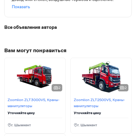
Усиленная рама. Длинна бортов 5.20, ширина 2.20.
Показать
Двигатель WEICHAI.
Все объявления автора
Вам могут понравиться
2
2
Zoomlion ZLT3000V5, Краны-
Zoomlion ZLT2500V5, Краны-
манипуляторы
манипуляторы
Уточняйте цену
Уточняйте цену
г. Шымкент
г. Шымкент