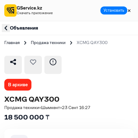
GService.kz
✕
Установить
Скачать приложение
Объявления
Главная
Продажа техники
XCMG QAY300
В архиве
XCMG QAY300
Продажа техники
Шымкент
23 Сент 16:27
18 500 000
₸