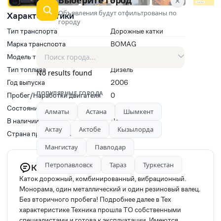
✕
Объявления будут отфильтрованы по
Характеристики
городу
Тип транспорта
Дорожные катки
Марка транспорта
BOMAG
Модель транспорта
Bomag BW110AC
Тип топлива
Дизель
No results found
Год выпуска
2006
ПОПУЛЯРНЫЕ ГОРОДА
Пробег/Наработки двигателя
0
Состояние
Новый
Алматы
Астана
Шымкент
В наличии
Да
Актау
Актобе
Кызылорда
Страна производитель
Германия
Мангистау
Павлодар
Петропавловск
Тараз
Туркестан
Комментарий продавца
Каток дорожный, комбинированный, вибрационный.
Монорама, один металлический и один резиновый валец.
Без вторичного пробега! Подробнее далее в Тех
характеристике Техника прошла ТО собственными
специалистами и готова к эксплуатации. Имеются