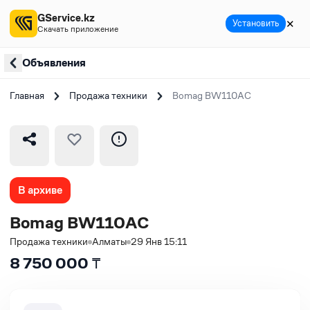
GService.kz
✕
Установить
Скачать приложение
Объявления
Главная
Продажа техники
Bomag BW110AC
В архиве
Bomag BW110AC
Продажа техники
Алматы
29 Янв 15:11
8 750 000
₸