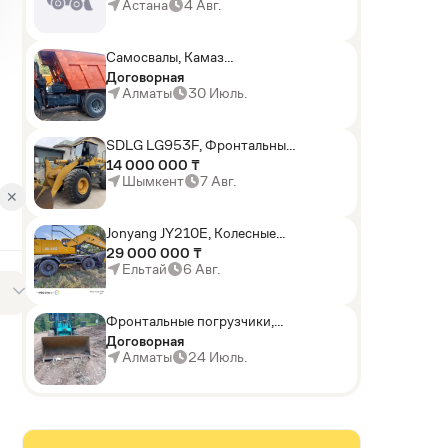
погрузчики,Мини-
Астана
4 Авг.
погрузчики,Горные
комбайны
Самосвалы, Камаз
АГП-29РТ (шасси
Договорная
KАМАЗ-43114 6x6)
Алматы
30 Июль.
SDLG LG953F, Фронтальные
погрузчики
14 000 000 ₸
Шымкент
7 Авг.
✕
Jonyang JY210E, Колесные
экскаваторы
29 000 000 ₸
Ельтай
6 Авг.
Фронтальные погрузчики,
Sunward ZYJ 320
Договорная
Алматы
24 Июль.