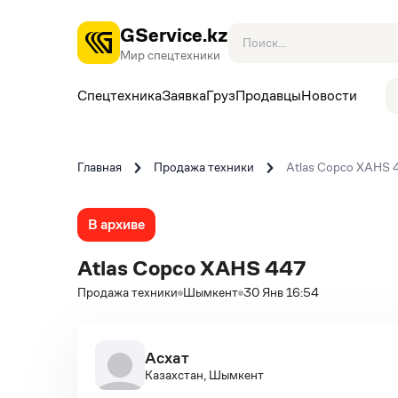
GService.kz
Мир спецтехники
Спецтехника
Заявка
Груз
Продавцы
Новости
Главная
Продажа техники
Atlas Copco XAHS 
В архиве
Atlas Copco XAHS 447
Продажа техники
Шымкент
30 Янв 16:54
Асхат
Казахстан, Шымкент