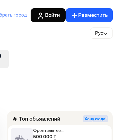
Войти
Разместить
брать город
Рус
🔥 Топ объявлений
Хочу сюда!
Фронтальные
погрузчики,Экскаваторы-
500 000 ₸