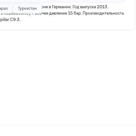
47. Куплен на аукционе в Германии. Год выпуска 2013.
араз
Туркестан
ь невозможно). Рабочее давление 15 бар. Производительность
illar C9.3.