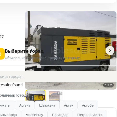
47
Выберите город
Объявления будут отфильтрованы по городу
results found
1 / 2
AD
УЛЯРНЫЕ ГОРОДА
лматы
Астана
Шымкент
Актау
Актобе
ызылорда
Мангистау
Павлодар
Петропавловск