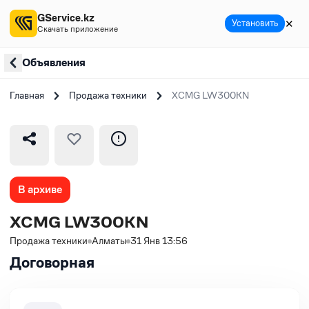
GService.kz
✕
Установить
Скачать приложение
Объявления
Главная
Продажа техники
XCMG LW300KN
В архиве
XCMG LW300KN
Продажа техники
Алматы
31 Янв 13:56
Договорная