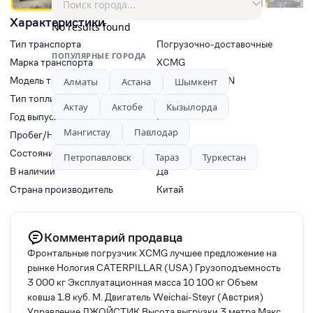
Характеристики
No results found
Тип транспорта
Погрузочно-доставочные
ПОПУЛЯРНЫЕ ГОРОДА
машины
Марка транспорта
XCMG
Модель транспорта
XCMG LW300KN
Алматы
Астана
Шымкент
Тип топлива
Дизель
Актау
Актобе
Кызылорда
Год выпуска
2024
Мангистау
Павлодар
Пробег/Наработки двигателя
0
Состояние
Б/у
Петропавловск
Тараз
Туркестан
В наличии
Да
Страна производитель
Китай
Комментарий продавца
Фронтальные погрузчик XCMG лучшее предложение на
рынке Нология CATERPILLAR (USA) Грузоподъемность
3 000 кг Эксплуатационная масса 10 100 кг Объем
ковша 1.8 куб. М. Двигатель Weichai-Steyr (Австрия)
Управление ДЖОЙСТИК Высота выгрузки 3 метра Макс.