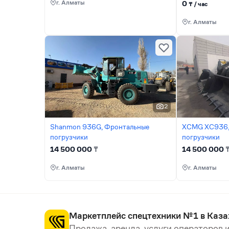
г. Алматы
0
₸ / час
г. Алматы
2
Shanmon 936G, Фронтальные
XCMG XC936,
погрузчики
погрузчики
14 500 000
₸
14 500 000
г. Алматы
г. Алматы
Маркетплейс спецтехники №1 в Каза
Продажа, аренда, услуги операторов и