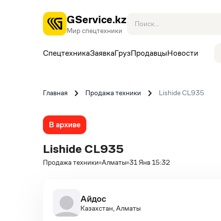
GService.kz
Мир спецтехники
Спецтехника
Заявка
Груз
Продавцы
Новости
Главная
Продажа техники
Lishide CL935
В архиве
Lishide CL935
Продажа техники
Алматы
31 Янв 15:32
Айдос
Казахстан, Алматы