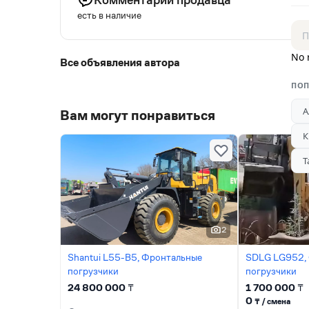
есть в наличие
No 
Все объявления автора
ПОП
А
Вам могут понравиться
К
Т
2
Shantui L55-B5, Фронтальные
SDLG LG952,
погрузчики
погрузчики
24 800 000
₸
1 700 000
₸
0
₸ / сменa