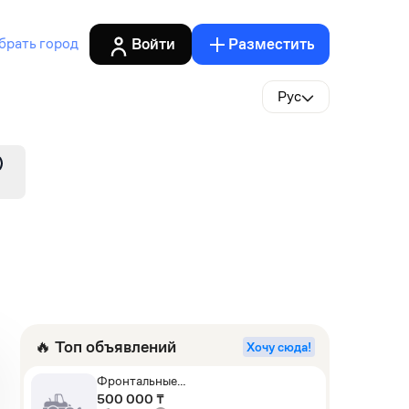
Войти
Разместить
брать город
Рус
🔥 Топ объявлений
Хочу сюда!
Фронтальные
погрузчики,Экскаваторы-
500 000 ₸