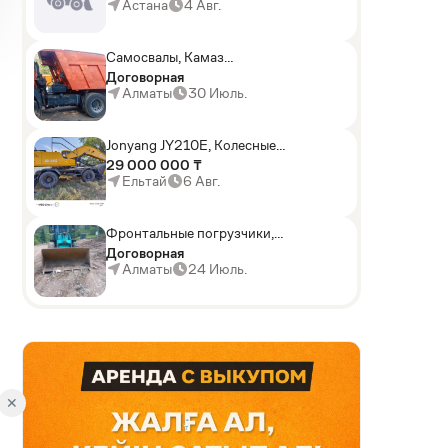
погрузчики,Мини-
Астана
4 Авг.
погрузчики,Горные
комбайны
Самосвалы, Камаз
АГП-29РТ (шасси
Договорная
KАМАЗ-43114 6x6)
Алматы
30 Июль.
Jonyang JY210E, Колесные
экскаваторы
29 000 000 ₸
Ельтай
6 Авг.
Фронтальные погрузчики,
Sunward ZYJ 320
Договорная
Алматы
24 Июль.
AD
✕