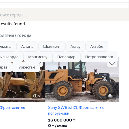
results found
УЛЯРНЫЕ ГОРОДА
лматы
Астана
Шымкент
Актау
Актобе
ызылорда
Мангистау
Павлодар
Петропавловск
араз
Туркестан
6
5
 Фронтальные
Sany SW953K1, Фронтальные
погрузчики
16 000 000
₸
0
₸ / сменa