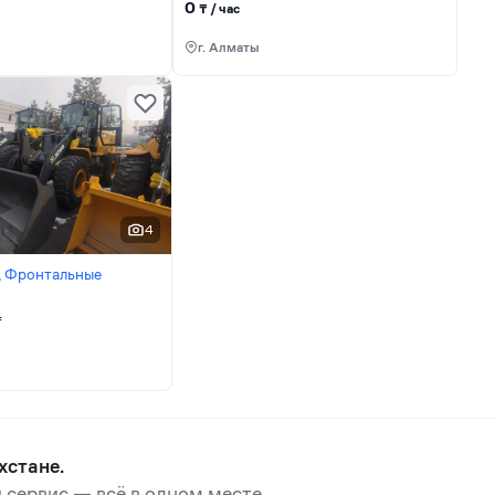
0
₸ / час
г. Алматы
4
 Фронтальные
₸
хстане.
 сервис — всё в одном месте.