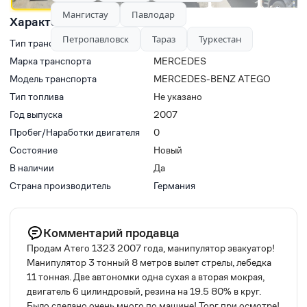
Мангистау
Павлодар
Характеристики
Петропавловск
Тараз
Туркестан
Тип транспорта
Краны-манипуляторы
Марка транспорта
MERCEDES
Модель транспорта
MERCEDES-BENZ ATEGO
Тип топлива
Не указано
Год выпуска
2007
Пробег/Наработки двигателя
0
Состояние
Новый
В наличии
Да
Страна производитель
Германия
Комментарий продавца
Продам Атего 1323 2007 года, манипулятор эвакуатор!
Манипулятор 3 тонный 8 метров вылет стрелы, лебедка
11 тонная. Две автономки одна сухая а вторая мокрая,
двигатель 6 цилиндровый, резина на 19.5 80% в круг.
Было сделано очень много по машине! Торг при осмотре!