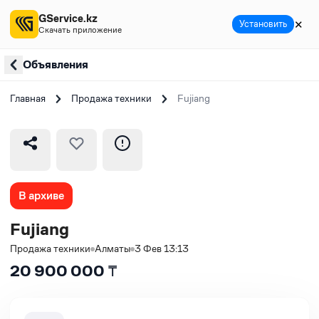
GService.kz
✕
Установить
Скачать приложение
Объявления
Главная
Продажа техники
Fujiang
В архиве
Fujiang
Продажа техники
Алматы
3 Фев 13:13
20 900 000
₸