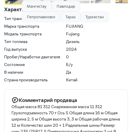
Мангистау
Павлодар
Характеристики
Петропавловск
Тараз
Туркестан
Тип транспорта
Прицепы-фургоны
Марка транспорта
FUJIANG
Модель транспорта
Fujiang
Тип топлива
Дизель
Год выпуска
2024
Пробег/Наработки двигателя
0
Состояние
Б/у
В наличии
Да
Страна производитель
Китай
Комментарий продавца
Общая масса 81 312 Снаряженная масса 11 312
Грузоподъемность 70 т Ось 5 Общая длина 16 м Общая
ширина 2, 5 м Общая высота 3, 3 м Общая рабочая длина
12 м Количество шин 20 + 1 Радиальные шины Размер
шин 235/75R17, 5 Пневмоподушки Аунтрнгеры 2 шт В